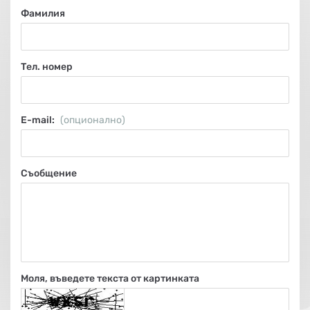
НА
НА
КОТЛИ
НА
ТЕРМ
Фамилия
ДЪРВА
ПЕЛЕТИ
ГАЗ
Тел. номер
Е-mail:
(опционално)
Съобщение
Моля, въведете текста от картинката