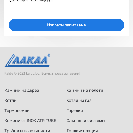
Изпрати запитване
Kaldo © 2023 kaldo.bg. Всички права запазени!
Камини на дърва
Kамини на пелети
Котли
Kотли на газ
Термопомпи
Горелки
Комини от INOX ATRITUBE
Слънчеви системи
Тръбни и пластинчати
Топлоизолация