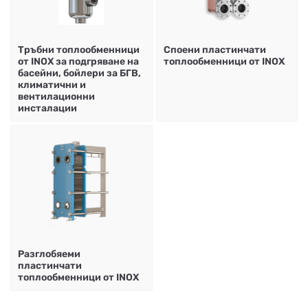
НА
НА
КОТЛИ
НА
ТЕРМ
ДЪРВА
ПЕЛЕТИ
ГАЗ
Тръбни топлообменници
Споени пластинчати
от INOX за подгряване на
топлообменници от INOX
басейни, бойлери за БГВ,
климатични и
вентилационни
инсталации
Разглобяеми
пластинчати
топлообменници от INOX