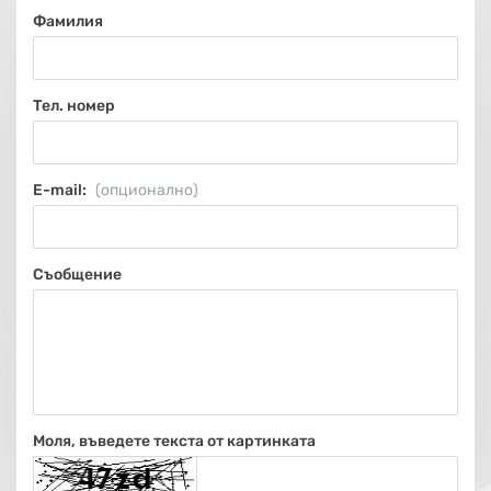
НА
НА
КОТЛИ
НА
ТЕРМ
Фамилия
ДЪРВА
ПЕЛЕТИ
ГАЗ
Тел. номер
Е-mail:
(опционално)
Съобщение
Моля, въведете текста от картинката