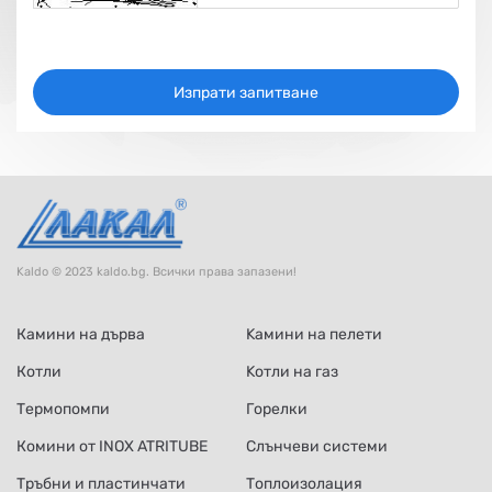
Изпрати запитване
Kaldo © 2023 kaldo.bg. Всички права запазени!
Камини на дърва
Kамини на пелети
Котли
Kотли на газ
Термопомпи
Горелки
Комини от INOX ATRITUBE
Слънчеви системи
Тръбни и пластинчати
Топлоизолация