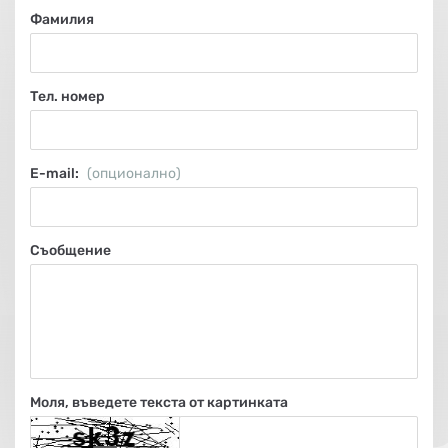
НА
НА
КОТЛИ
НА
ТЕРМ
Фамилия
ДЪРВА
ПЕЛЕТИ
ГАЗ
Тел. номер
Е-mail:
(опционално)
Съобщение
Моля, въведете текста от картинката