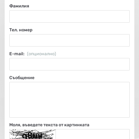
НА
НА
КОТЛИ
НА
ТЕРМ
Фамилия
ДЪРВА
ПЕЛЕТИ
ГАЗ
Тел. номер
Е-mail:
(опционално)
Съобщение
Моля, въведете текста от картинката