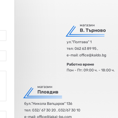
магазин
В. Търново
ул."Полтава" 1
тел:
062 63 89 95
,
е-mail:
office@kaldo.bg
Работно време
Пон - Пт: 09:00 ч. - 18:00 ч.
магазин
Пловдив
бул."Никола Вапцаров" 136
тел:
032/ 67 30 20
,
032/67 30 10
е-mail:
office@lakal-bg.com