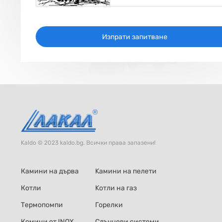
Изпрати запитване
Kaldo © 2023 kaldo.bg. Всички права запазени!
Камини на дърва
Kамини на пелети
Котли
Kотли на газ
Термопомпи
Горелки
Комини от INOX
Слънчеви системи