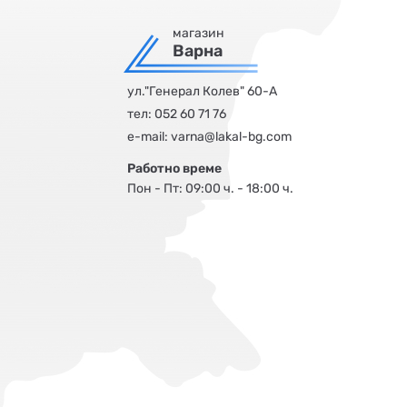
магазин
Варна
ул."Генерал Колев" 60-А
тел:
052 60 71 76
е-mail:
varna@lakal-bg.com
Работно време
Пон - Пт: 09:00 ч. - 18:00 ч.