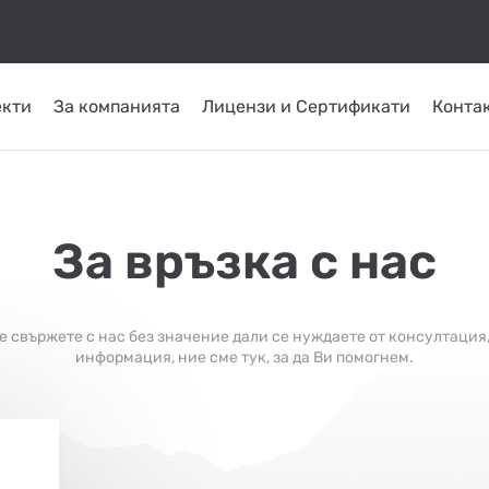
екти
За компанията
Лицензи и Сертификати
Конта
КОМИНИ ОТ
ТРЪБНИ
СЛЪНЧЕВИ
ОМПИ
ГОРЕЛКИ
INOX
ПЛАСТ
СИСТЕМИ
ATRITUBE
ТОПЛО
За връзка с нас
се свържете с нас без значение дали се нуждаете от консултация,
информация, ние сме тук, за да Ви помогнем.