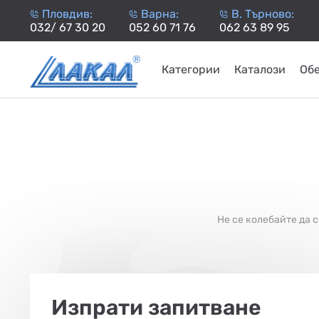
Пловдив:
Варна:
В. Търново:
032/ 67 30 20
052 60 71 76
062 63 89 95
Категории
Каталози
Об
КАМИНИ
KАМИНИ
KОТЛИ
НА
НА
КОТЛИ
НА
ТЕРМОП
ДЪРВА
ПЕЛЕТИ
ГАЗ
Не се колебайте да 
Изпрати запитване