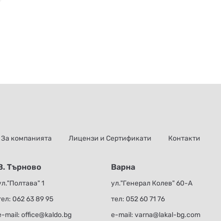
За компанията
Лицензи и Сертификати
Контакти
В. Търново
Варна
ул."Полтава" 1
ул."Генерал Колев" 60-А
тел:
062 63 89 95
тел:
052 60 71 76
е-mail:
office@kaldo.bg
е-mail:
varna@lakal-bg.com