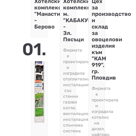
НА
НА
КОТЛИ
НА
ТЕРМ
Хотелски
Хотелски
Цех
ДЪРВА
ПЕЛЕТИ
ГАЗ
комплекс
комплекс
за
"Манастир"
м.
производство
-
"КАБАКУМ"
и
Берово
-
склад
Зл.
за
Пясъци
овоцелови
01.
изделия
Фирмата
към
е
"КАМ
проектирала
919",
и
гр.
изградила
Пловдив
отоплителни
инсталации
Фирмата
със
е
стенни
проектирала
газови
и
котли,
изградила
вентилационна
котелно
инсталация,
на
слънчева
дизел,
система
нафтово,