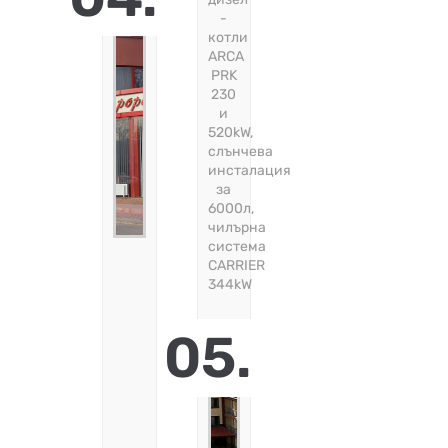
-
котли
ARCA
PRK
230
и
520kW,
слънчева
инсталация
за
6000л,
чилърна
система
CARRIER
344kW
05.