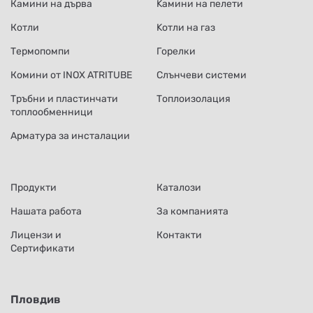
Камини на дърва
Kамини на пелети
Котли
Kотли на газ
Термопомпи
Горелки
Комини от INOX ATRITUBE
Слънчеви системи
Тръбни и пластинчати
Топлоизолация
топлообменници
Арматура за инсталации
Продукти
Каталози
Нашата работа
За компанията
Лицензи и
Контакти
Сертификати
Пловдив