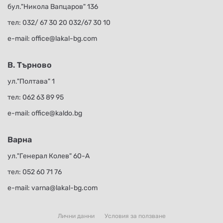
бул."Никола Вапцаров" 136
тел:
032/ 67 30 20
032/67 30 10
е-mail:
office@lakal-bg.com
В. Търново
ул."Полтава" 1
тел:
062 63 89 95
е-mail:
office@kaldo.bg
Варна
ул."Генерал Колев" 60-А
тел:
052 60 71 76
е-mail:
varna@lakal-bg.com
Лични данни
Условия за ползване