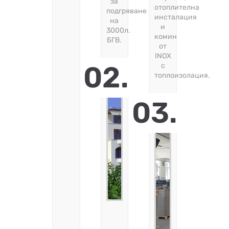
за
отоплителна
подгряване
инсталация
на
и
3000л.
комин
БГВ.
от
INOX
02.
с
топлоизолация.
03.