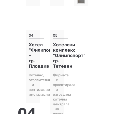
04
05
Хотел
Хотелски
"Филипополис"
комплекс
–
"Олимпспорт"
гр.
гр.
Пловдив
Тетевен
Котелно,
Фирмата
отоплителни
е
и
проектирала
вентилационни
и
инсталации.
изградила
котелна
централа
04.
на
дизел