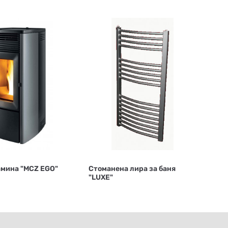
амина "MCZ EGO"
Стоманена лира за баня
"LUXE"