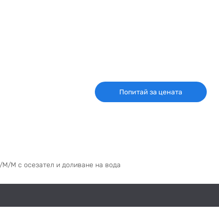
Попитай за цената
М/М/М с осезател и доливане на вода