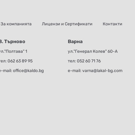
За компанията
Лицензи и Сертификати
Контакти
В. Търново
Варна
ул."Полтава" 1
ул."Генерал Колев" 60-А
тел:
062 63 89 95
тел:
052 60 71 76
е-mail:
office@kaldo.bg
е-mail:
varna@lakal-bg.com