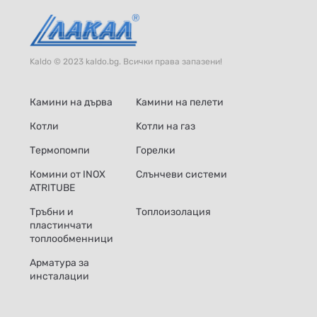
Kaldo © 2023 kaldo.bg. Всички права запазени!
Камини на дърва
Kамини на пелети
Котли
Kотли на газ
Термопомпи
Горелки
Комини от INOX
Слънчеви системи
ATRITUBE
Тръбни и
Топлоизолация
пластинчати
топлообменници
Арматура за
инсталации