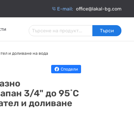
Е-mail:
office@lakal-bg.com
кти
Търси
 И
АРМАТУРА ЗА
ИНЧАТИ
ТОПЛОИЗОЛАЦИЯ
тел и доливане на вода
ИНСТАЛАЦИИ
ОБМЕННИЦИ
Сподели
азно
апан 3/4" до 95˚C
ател и доливане