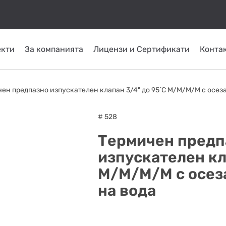
екти
За компанията
Лицензи и Сертификати
Конта
КОМИНИ ОТ
ТРЪБНИ
СЛЪНЧЕВИ
ОМПИ
ГОРЕЛКИ
INOX
ПЛАСТ
ен предпазно изпускателен клапан 3/4" до 95˚C М/М/М/М с осеза
СИСТЕМИ
ATRITUBE
ТОПЛО
# 528
Термичен предп
изпускателен кл
М/М/М/М с осез
на вода