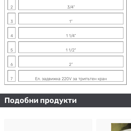
2
3/4”
3
1”
4
1 1/4”
5
1 1/2"
6
2”
7
Ел. задвижка 220V за трипътен кран
Подобни продукти