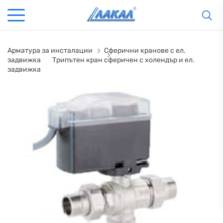
Арматура за инсталации
Сферични кранове с ел.
задвижка
Трипътен кран сферичен с холендър и ел.
задвижка
КАМИНИ
KАМИНИ
KОТЛИ