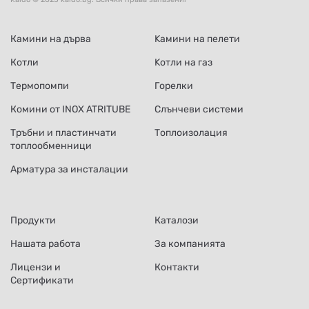
Камини на дърва
Kамини на пелети
Котли
Kотли на газ
Термопомпи
Горелки
Комини от INOX ATRITUBE
Слънчеви системи
Тръбни и пластинчати
Топлоизолация
топлообменници
Арматура за инсталации
Продукти
Каталози
Нашата работа
За компанията
Лицензи и
Контакти
Сертификати