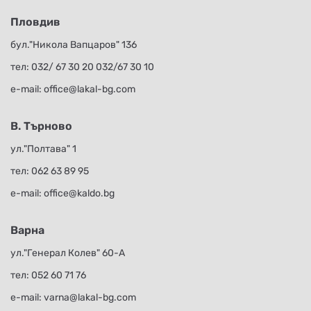
Пловдив
бул."Никола Вапцаров" 136
тел:
032/ 67 30 20
032/67 30 10
е-mail:
office@lakal-bg.com
В. Търново
ул."Полтава" 1
тел:
062 63 89 95
е-mail:
office@kaldo.bg
Варна
ул."Генерал Колев" 60-А
тел:
052 60 71 76
е-mail:
varna@lakal-bg.com