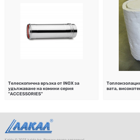
Телескопична връзка от INOX за
Топлоизолация
удължаване на комини серия
вата, високот
"ACCESSORIES"
Kaldo © 2023 kaldo.bg. Всички права запазени!