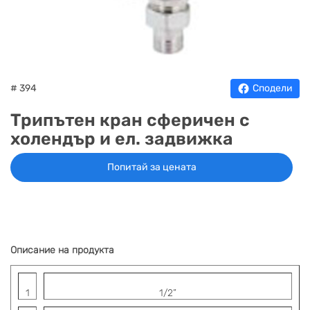
НА
НА
КОТЛИ
НА
ТЕРМ
ДЪРВА
ПЕЛЕТИ
ГАЗ
# 394
Сподели
Трипътен кран сферичен с
холендър и ел. задвижка
Попитай за цената
Описание на продукта
1
1/2”