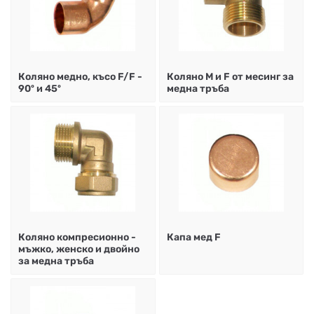
Коляно медно, късо F/F -
Коляно М и F от месинг за
90º и 45º
медна тръба
Коляно компресионно -
Капа мед F
мъжко, женско и двойно
за медна тръба