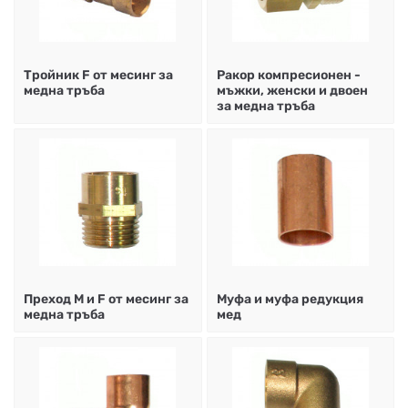
Тройник F от месинг за
Ракор компресионен -
медна тръба
мъжки, женски и двоен
за медна тръба
Преход М и F от месинг за
Муфа и муфа редукция
медна тръба
мед