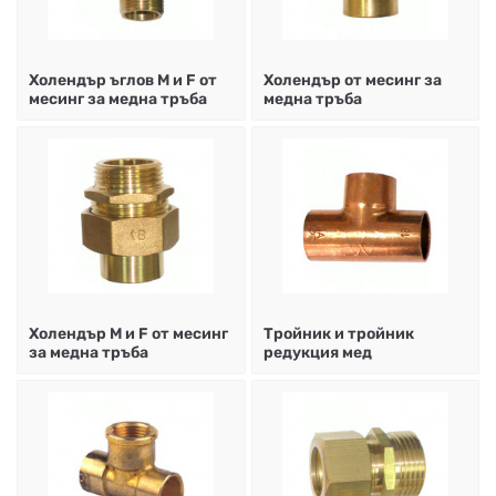
НА
НА
КОТЛИ
НА
ТЕРМ
ДЪРВА
ПЕЛЕТИ
ГАЗ
Холендър ъглов М и F от
Холендър от месинг за
месинг за медна тръба
медна тръба
Холендър М и F от месинг
Тройник и тройник
за медна тръба
редукция мед