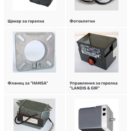
НА
НА
КОТЛИ
НА
ТЕРМ
ДЪРВА
ПЕЛЕТИ
ГАЗ
Щекер за горелка
Фотоклетки
Фланец за "HANSA"
Управления за горелка
"LANDIS & GIR"