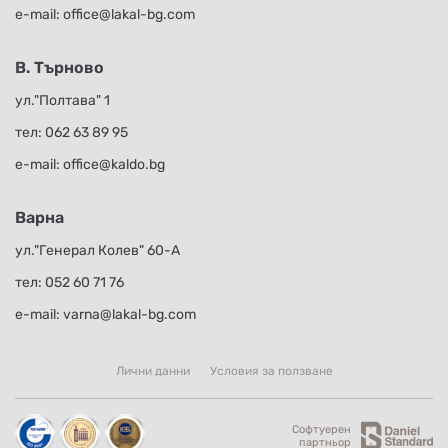
е-mail:
office@lakal-bg.com
В. Търново
ул."Полтава" 1
тел:
062 63 89 95
е-mail:
office@kaldo.bg
Варна
ул."Генерал Колев" 60-А
тел:
052 60 71 76
е-mail:
varna@lakal-bg.com
Лични данни
Условия за ползване
Софтуерен
партньор