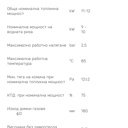
Обща номинална топлинна
kW
11-12
мощност
Номинална мощност на
9 -
kW
водната риза
10
Максимално работно налягане
bar
2,5
Максимална работна
°C
85
температура
Мин. тяга на комина при
Pa
12±2
номинална топлинна мощност
КПД при номинална мощност
%
75
Изход димни газове
мм
180
фD
Височина без димоотвода