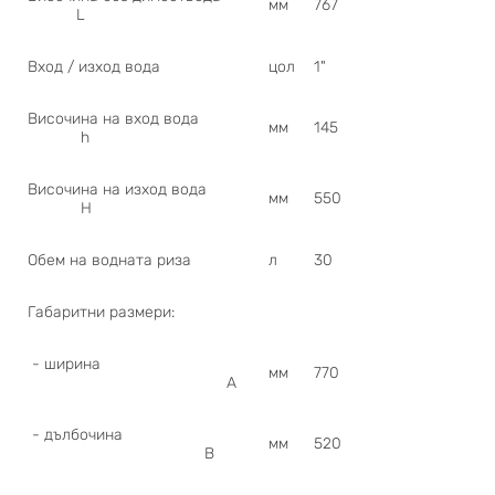
мм
767
L
Вход / изход вода
цол
1"
Височина на вход вода
мм
145
h
Височина на изход вода
мм
550
H
Обем на водната риза
л
30
Габаритни размери:
- ширина
мм
770
A
- дълбочина
мм
520
B