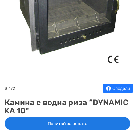
НА
НА
КОТЛИ
НА
ТЕРМ
ДЪРВА
ПЕЛЕТИ
ГАЗ
# 172
Сподели
Камина с водна риза “DYNAMIC
KA 10"
Попитай за цената