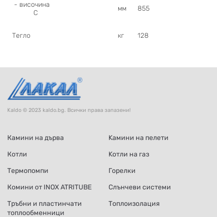
- височина
мм
855
C
Тегло
кг
128
Kaldo © 2023 kaldo.bg. Всички права запазени!
Камини на дърва
Kамини на пелети
Котли
Kотли на газ
Термопомпи
Горелки
Комини от INOX ATRITUBE
Слънчеви системи
Тръбни и пластинчати
Топлоизолация
топлообменници