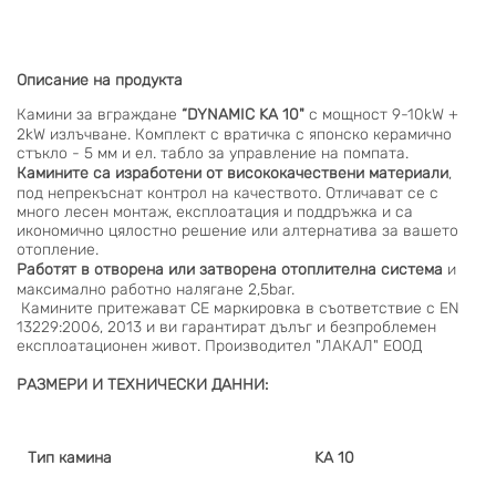
Описание на продукта
Камини за вграждане
“DYNAMIC KA 10"
с мощност 9-10kW +
2kW излъчване. Комплект с вратичка с японско керамично
стъкло - 5 мм и ел. табло за управление на помпата.
Камините са изработени от висококачествени материали
,
под непрекъснат контрол на качеството. Отличават се с
много лесен монтаж, експлоатация и поддръжка и са
икономично цялостно решение или алтернатива за вашето
отопление.
Работят в отворена или затворена отоплителна система
и
максимално работно налягане 2,5bar.
Камините притежават СЕ маркировка в съответствие с EN
13229:2006, 2013 и ви гарантират дълъг и безпроблемен
експлоатационен живот. Производител "ЛАКАЛ" ЕООД
РАЗМЕРИ И ТЕХНИЧЕСКИ ДАННИ:
Тип камина
KA 10