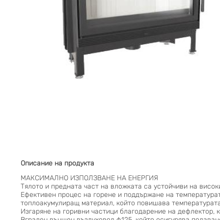
Описание на продукта
МАКСИМАЛНО ИЗПОЛЗВАНЕ НА ЕНЕРГИЯ
Тялото и предната част на вложката са устойчиви на висо
Ефективен процес на горене и поддържане на температурат
топлоакумулиращ материал, който повишава температурата
Изгаряне на горивни частици благодарение на дефлектор, к
Вграден външен въздуховод ф125, който осигурява подаван