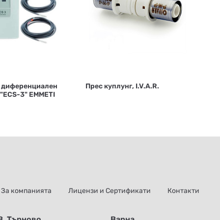
 диференциалeн
Прес куплунг, I.V.A.R.
 "ECS-3" EMMETI
За компанията
Лицензи и Сертификати
Контакти
В. Търново
Варна