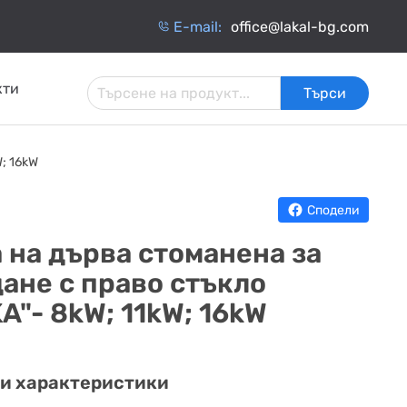
Е-mail:
office@lakal-bg.com
кти
Търси
 И
АРМАТУРА ЗА
ИНЧАТИ
ТОПЛОИЗОЛАЦИЯ
; 16kW
ИНСТАЛАЦИИ
ОБМЕННИЦИ
Сподели
 на дърва стоманена за
ане с право стъкло
A"- 8kW; 11kW; 16kW
и характеристики