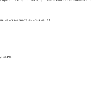
еля максималната емисия на CO.
улация.