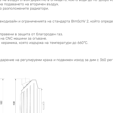
на подаването на вторичен въздух.
о разположените радиатори.
 екодизайн и ограниченията на стандарта BImSchV 2, който опред
правени в защита от благороден газ.
 на CNC машини за огъване.
 керамика, която издържа на температури до 660°C.
дарение на регулируеми крака и подвижен изход за дим с 360 рег