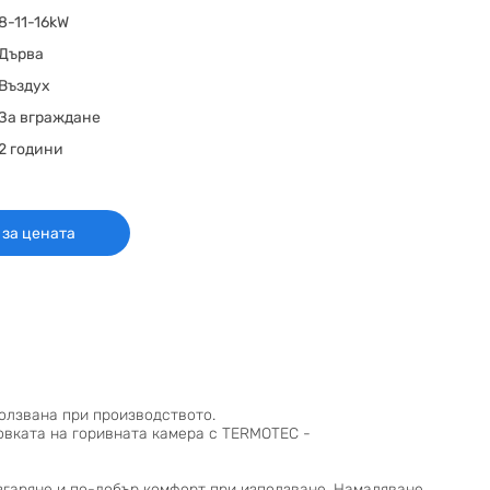
8-11-16kW
Дърва
Въздух
За вграждане
2 години
 за цената
олзвана при производството.
овката на горивната камера с TERMOTEC -
изгаряне и по-добър комфорт при използване. Намаляване