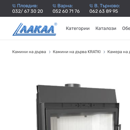
Пловдив:
Варна:
В. Търново:
032/ 67 30 20
052 60 71 76
062 63 89 95
Категории
Каталози
Об
КАМИНИ
KАМИНИ
KОТЛИ
НА
НА
КОТЛИ
НА
ТЕРМОП
Камини на дърва
Камини на дърва KRATKI
Камера на 
ДЪРВА
ПЕЛЕТИ
ГАЗ