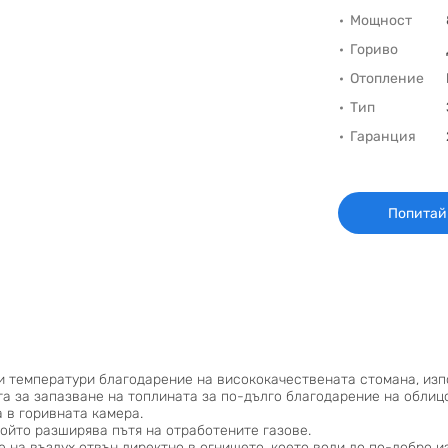
Мощност
Гориво
Отопление
Тип
Гаранция
Попитай
ки температури благодарение на висококачествената стомана, изп
а за запазване на топлината за по-дълго благодарение на облиц
 в горивната камера.
ойто разширява пътя на отработените газове.
е на въздух отвън директно в огнището, което води до по-добро 