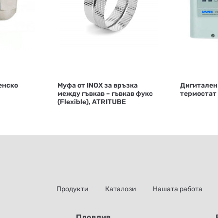
енско
Муфа от INOX за връзка
Дигитален
между гъвкав – гъвкав фукс
термостат
(Flexible), ATRITUBE
Продукти
Каталози
Нашата работа
Пловдив