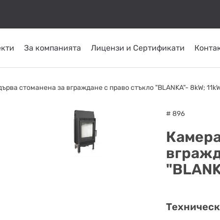
екти
За компанията
Лицензи и Сертификати
Конта
КОМИНИ ОТ
ТРЪБНИ
СЛЪНЧЕВИ
ОМПИ
ГОРЕЛКИ
INOX
ПЛАСТ
дърва стоманена за вграждане с право стъкло "BLANKA"- 8kW; 11kW
СИСТЕМИ
ATRITUBE
ТОПЛО
# 896
Камера
вгражд
"BLANK
Техническ