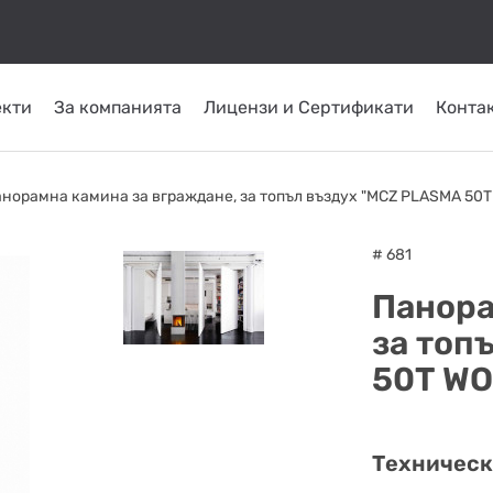
екти
За компанията
Лицензи и Сертификати
Конта
КОМИНИ ОТ
ТРЪБНИ
СЛЪНЧЕВИ
ОМПИ
ГОРЕЛКИ
INOX
ПЛАСТ
норамна камина за вграждане, за топъл въздух "MCZ PLASMA 50T
СИСТЕМИ
ATRITUBE
ТОПЛО
# 681
Панора
за топ
50T WO
Техническ