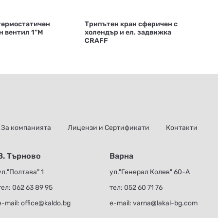
термостатичен
Трипътен кран сферичен с
н вентил 1”М
холендър и ел. задвижка
CRAFF
За компанията
Лицензи и Сертификати
Контакти
В. Търново
Варна
ул."Полтава" 1
ул."Генерал Колев" 60-А
тел:
062 63 89 95
тел:
052 60 71 76
е-mail:
office@kaldo.bg
е-mail:
varna@lakal-bg.com