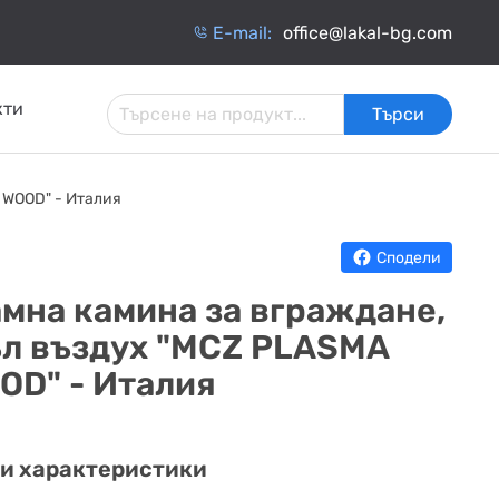
Е-mail:
office@lakal-bg.com
кти
Търси
 И
АРМАТУРА ЗА
ИНЧАТИ
ТОПЛОИЗОЛАЦИЯ
 WOOD" - Италия
ИНСТАЛАЦИИ
ОБМЕННИЦИ
Сподели
мна камина за вграждане,
ъл въздух "MCZ PLASMA
OD" - Италия
и характеристики