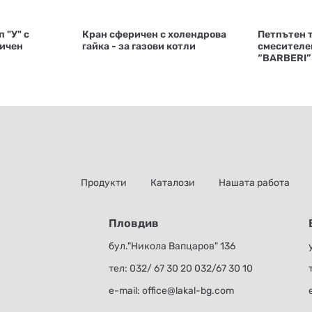
 "У" с
Кран сферичен с холендрова
Петпътен 
ричен
гайка - за газови котли
смесителе
“BARBERI”
Продукти
Каталози
Нашата работа
Пловдив
бул."Никола Вапцаров" 136
тел:
032/ 67 30 20
032/67 30 10
е-mail:
office@lakal-bg.com