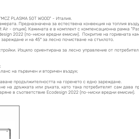
 "MCZ PLASMA 50T WOOD" - Италия.
камерата. Предназначена за естествена конвекция на топлия възд
Air - опция). Камината е в комплект с компенсационна рамка "Pas
esign 2022 (по-ниски вредни емисии). Покритие на горивната кам
 зареждане и на 45° за лесно почистване на стъклото.
стройки. Изцяло ориентирана за лесно управление от потребител
;
аланс на първичен и вторичен въздух;
ичаване продължителността на горенето с едно зареждане.
ане на дръжката или ръката, като така потребителят сам дава п
гаряне в съответствие Еcodesign 2022 (по-ниски вредни емисии).