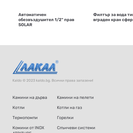
Автоматичен
Филтър за вода тип
обезвъздушител 1/2" прав
вграден кран сфе
SOLAR
Kaldo © 2023 kaldo.bg. Всички права запазени!
Камини на дърва
Kамини на пелети
Котли
Kотли на газ
Термопомпи
Горелки
Комини от INOX
Слънчеви системи