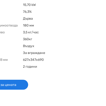
15,70 kW
76,3%
Дърва
димоотвода
180 мм
иво
3,5 кг/час
360кг
Въздух
За вграждане
/В мм
627х347х690
2 години
 за цената