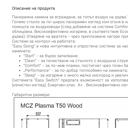
Описание на продукта
Панорамна камина за вграждане, за топъл въздух на дърва
Голямо стъкло за по-широк панорамен изглед към огъня в 
помощта на въздуховоди (след добавяне на система Comfort 
облицовка. Високоефективно изгаряне, в съответствие Еcod
дърва). Отваряне на вратата - чрез приплъзване нагоре при
Системи за контрол на работата:
"Easy Going" е нова интуитивна и опростена система за на
камината:
"Start" - за бързо запалване;
"Clean" - за почистване на стъклото с въздушна струя
"Comfort" - за по-жив пламък, постигнат чрез точен б
„Performance“ - за по-добър топлообмен на камината;
"Sleep" - за изгаряне с много малко кислород и увел
Системата "Easy Switch" предлага възможност за използв
(изчистен изглед). Енергиен клас A+ . Високоефективно из
Габаритни размери: