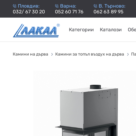
Пловдив:
Варна:
В. Търново:
032/ 67 30 20
052 60 71 76
062 63 89 95
Категории
Каталози
Об
КАМИНИ
KАМИНИ
KОТЛИ
НА
НА
КОТЛИ
НА
ТЕРМОП
Камини на дърва
Камини за топъл въздух на дърва
Па
ДЪРВА
ПЕЛЕТИ
ГАЗ