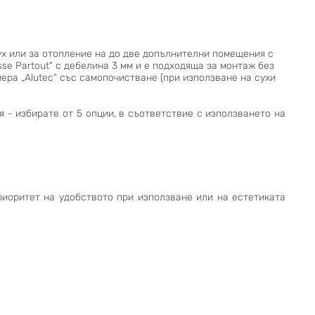
ух или за отопление на до две допълнителни помещения с
se Partout" с дебелина 3 мм и е подходяща за монтаж без
ера „Alutec“ със самопочистване (при използване на сухи
я - избирате от 5 опции, в съответствие с използването на
риоритет на удобството при използване или на естетиката