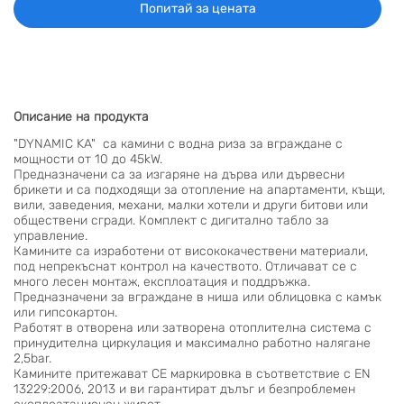
Попитай за цената
Описание на продукта
"DYNAMIC KA" са камини с водна риза за вграждане с
мощности от 10 до 45kW.
Предназначени са за изгаряне на дърва или дървесни
брикети и са подходящи за отопление на апартаменти, къщи,
вили, заведения, механи, малки хотели и други битови или
обществени сгради. Комплект с дигитално табло за
управление.
Камините са изработени от висококачествени материали,
под непрекъснат контрол на качеството. Отличават се с
много лесен монтаж, експлоатация и поддръжка.
Предназначени за вграждане в ниша или облицовка с камък
или гипсокартон.
Работят в отворена или затворена отоплителна система с
принудителна циркулация и максимално работно налягане
2,5bar.
Камините притежават СЕ маркировка в съответствие с EN
13229:2006, 2013 и ви гарантират дълъг и безпроблемен