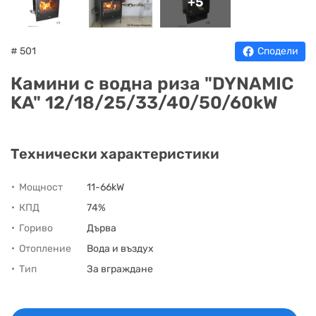
+5
НА
НА
КОТЛИ
НА
ТЕРМ
ДЪРВА
ПЕЛЕТИ
ГАЗ
# 501
Сподели
Камини с водна риза "DYNAMIC
KA" 12/18/25/33/40/50/60kW
Технически характеристики
Мощност
11-66kW
КПД
74%
Гориво
Дърва
Отопление
Вода и въздух
Тип
За вграждане