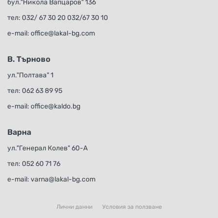
бул."Никола Вапцаров" 136
тел:
032/ 67 30 20
032/67 30 10
е-mail:
office@lakal-bg.com
В. Търново
ул."Полтава" 1
тел:
062 63 89 95
е-mail:
office@kaldo.bg
Варна
ул."Генерал Колев" 60-А
тел:
052 60 71 76
е-mail:
varna@lakal-bg.com
Лични данни
Условия за ползване