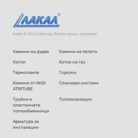
Kaldo © 2023 kaldo.bg. Всички права запазени!
Камини на дърва
Kамини на пелети
Котли
Kотли на газ
Термопомпи
Горелки
Комини от INOX
Слънчеви системи
ATRITUBE
Тръбни и
Топлоизолация
пластинчати
топлообменници
Арматура за
инсталации