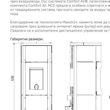
чрез въздуховоди. Със системата Comfort Air®, патентован
комплекта Comfort Air, MCZ предлага особено спретнати и 
от традиционните системи, при които изходите за въздух т
пода.
Благодарение на технологията Maestro+, каминта може да с
свързване през домашната интернет мрежа (рутер) или дире
Предлага се и допълнително дистанционно управление за 
Габаритни размери: