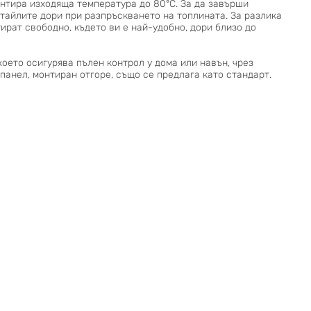
антира изходяща температура до 80°C. За да завърши
етайлите дори при разпръскването на топлината. За разлика
ират свободно, където ви е най-удобно, дори близо до
оето осигурява пълен контрол у дома или навън, чрез
панел, монтиран отгоре, също се предлага като стандарт.