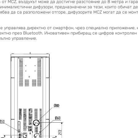
а от MCZ, въздухът може да достигне разстояние до 8 метра и гар
минималистични дифузори, предназначени за тези, които обичат д
рябва да са разположени отгоре, дифузорите MCZ могат да се монт
е управлява директно от смартфон, чрез специално приложение, к
ктно през Bluetooth. Иновативен прибиращ се цифров контролен 
пълно управление.