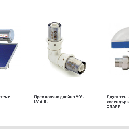
стеми
Прес коляно двойно 90°,
Двупътен 
I.V.A.R.
холендър и
CRAFF