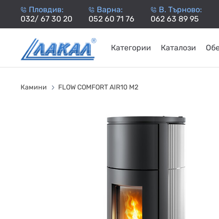
Пловдив:
Варна:
В. Търново:
032/ 67 30 20
052 60 71 76
062 63 89 95
Категории
Каталози
Об
КАМИНИ
KАМИНИ
KОТЛИ
НА
НА
КОТЛИ
НА
ТЕРМОП
Камини
FLOW COMFORT AIR10 M2
ДЪРВА
ПЕЛЕТИ
ГАЗ