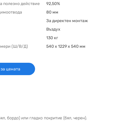
а полезно действие
92,50%
димоотвода
80 мм
За директен монтаж
Въздух
130 кг
змери (Ш/В/Д)
540 x 1229 x 540 мм
 за цената
, бордо) или гладко покритие (бял, черен).