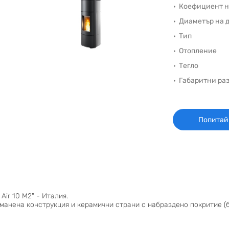
Коефициент н
Диаметър на 
Тип
Отопление
Тегло
Габаритни ра
Попитай
ir 10 M2" - Италия.
анена конструкция и керамични страни с набраздено покритие (бял