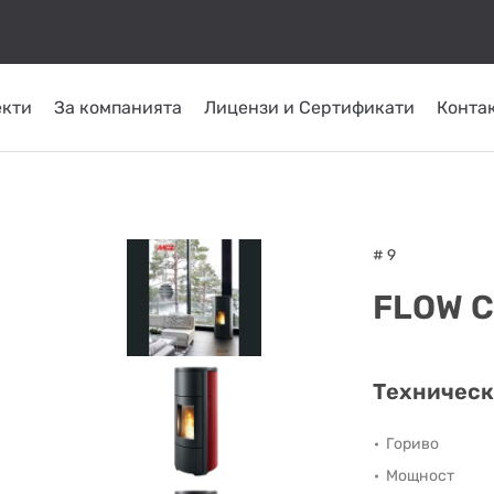
екти
За компанията
Лицензи и Сертификати
Конта
КОМИНИ ОТ
ТРЪБНИ
СЛЪНЧЕВИ
ОМПИ
ГОРЕЛКИ
INOX
ПЛАСТ
СИСТЕМИ
ATRITUBE
ТОПЛО
# 9
FLOW C
Техническ
Гориво
Мощност