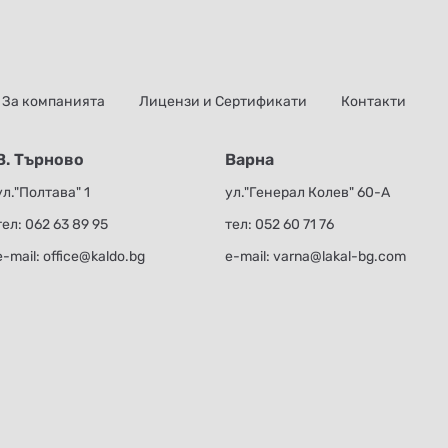
За компанията
Лицензи и Сертификати
Контакти
В. Търново
Варна
ул."Полтава" 1
ул."Генерал Колев" 60-А
тел:
062 63 89 95
тел:
052 60 71 76
е-mail:
office@kaldo.bg
е-mail:
varna@lakal-bg.com