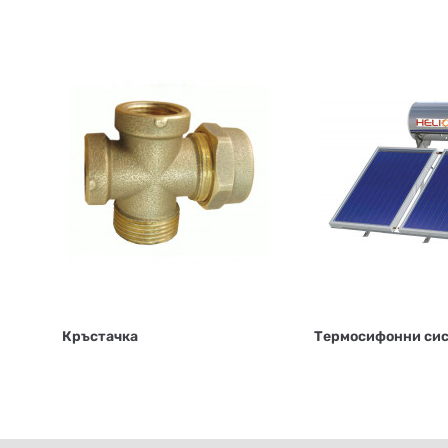
Кръстачка
Термосифонни си