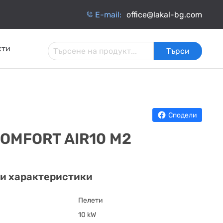
Е-mail:
office@lakal-bg.com
кти
Търси
 И
АРМАТУРА ЗА
ИНЧАТИ
ТОПЛОИЗОЛАЦИЯ
ИНСТАЛАЦИИ
ОБМЕННИЦИ
Сподели
OMFORT AIR10 M2
и характеристики
Пелети
10 kW