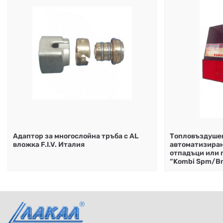
Адаптор за многослойна тръба с AL
Топловъздушен
вложка F.I.V. Италия
автоматизиран
отпадъци или п
“Kombi Spm/B