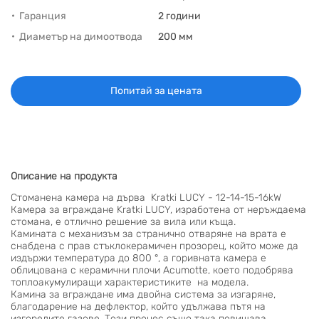
Гаранция
2 години
Диаметър на димоотвода
200 мм
Попитай за цената
Описание на продукта
Стоманена камера на дърва Kratki LUCY - 12-14-15-16kW
Камера за вграждане Kratki LUCY, изработена от неръждаема
стомана, е отлично решение за вила или къща.
Камината с механизъм за странично отваряне на врата е
снабдена с прав стъклокерамичен прозорец, който може да
издържи температура до 800 °, а горивната камера е
облицована с керамични плочи Acumotte, което подобрява
топлоакумулиращи характеристиките на модела.
Камина за вграждане има двойна система за изгаряне,
благодарение на дефлектор, който удължава пътя на
изгорелите газове. Този процес също така повишава