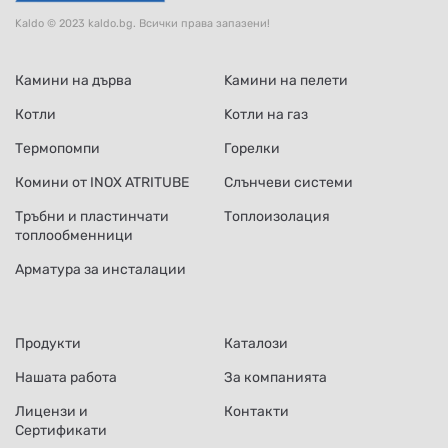
Kaldo © 2023 kaldo.bg. Всички права запазени!
Камини на дърва
Kамини на пелети
Котли
Kотли на газ
Термопомпи
Горелки
Комини от INOX ATRITUBE
Слънчеви системи
Тръбни и пластинчати
Топлоизолация
топлообменници
Арматура за инсталации
Продукти
Каталози
Нашата работа
За компанията
Лицензи и
Контакти
Сертификати