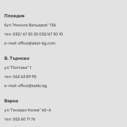
Пловдив
бул."Никола Вапцаров" 136
тел:
032/ 67 30 20
032/67 30 10
е-mail:
office@lakal-bg.com
В. Търново
ул."Полтава" 1
тел:
062 63 89 95
е-mail:
office@kaldo.bg
Варна
ул."Генерал Колев" 60-А
тел:
052 60 71 76