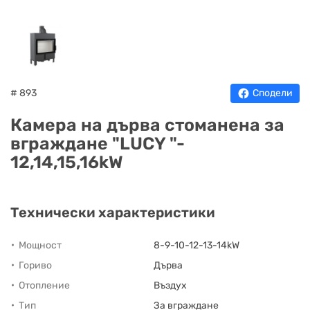
НА
НА
КОТЛИ
НА
ТЕРМ
ДЪРВА
ПЕЛЕТИ
ГАЗ
# 893
Сподели
Камера на дърва стоманена за
вграждане "LUCY "-
12,14,15,16kW
Технически характеристики
Мощност
8-9-10-12-13-14kW
Гориво
Дърва
Отопление
Въздух
Тип
За вграждане