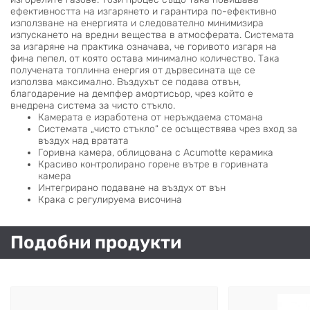
ефективността на изгарянето и гарантира по-ефективно
използване на енергията и следователно минимизира
изпускането на вредни вещества в атмосферата. Системата
за изгаряне на практика означава, че горивото изгаря на
фина пепел, от която остава минимално количество. Така
получената топлинна енергия от дървесината ще се
използва максимално. Въздухът се подава отвън,
благодарение на демпфер амортисьор, чрез който е
внедрена система за чисто стъкло.
Камерата е изработена от неръждаема стомана
Системата „чисто стъкло“ се осъществява чрез вход за
въздух над вратата
Горивна камера, облицована с Acumotte керамика
Красиво контролирано горене вътре в горивната
камера
Интегрирано подаване на въздух от вън
Крака с регулируема височина
Подобни продукти