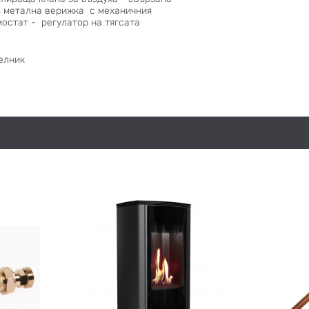
з метална верижка с механичния
остат - регулатор на тягcата
елник