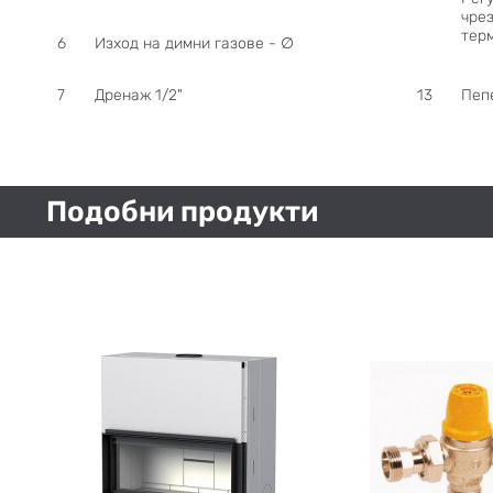
чре
терм
6
Изход на димни газове -
∅
7
Дренаж 1/2"
13
Пеп
Подобни продукти