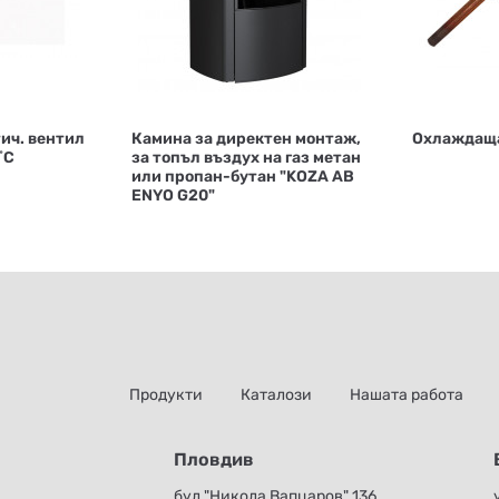
ич. вентил
Камина за директен монтаж,
Охлаждаща
˚C
за топъл въздух на газ метан
или пропан-бутан "KOZA AB
ENYO G20"
Продукти
Каталози
Нашата работа
Пловдив
бул."Никола Вапцаров" 136