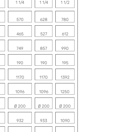
1 1/4
1 1/4
1 1/2
570
628
780
465
527
612
749
857
990
190
190
195
1170
1170
1392
1096
1096
1250
Ø 200
Ø 200
Ø 200
932
933
1090