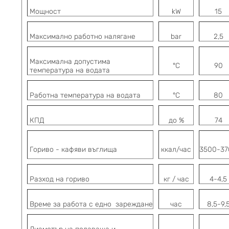
Мощност
kW
15
Максимално работно налягане
bar
2,5
Максимална допустима
°C
90
температура
на водата
Работна температура на водата
°C
80
КПД
до %
74
Гориво - кафяви въглища
ккал/час
3500-37
Разход на гориво
кг / час
4-4,5
Време за работа с едно зареждане
час
8,5-9,