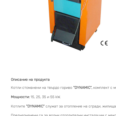
Описание на продукта
Котли стоманени на твърдо гориво
"DYNAMIC",
комплект с м
Мощности:
15, 25, 35 и 55 kW.
Котлите
"DYNAMIC"
служат за отопление на сгради, жилища,
Предназначени са за водни отоплителни инсталации с мак