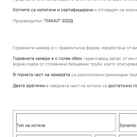
Котлите са изпитани и сертифицирани
и отговарят на изис
Производител
"ЛАКАЛ" ЕООД
Горивната камера е с правоъгълна форма, изработена от в
Горивната камера е с голям обем
, гарантиращ запас от въг
водна скара от стоманени безшевни тръби, което осигуряв
В горната част на камерата
са разположени димоходни тръб
Двете вратички
в предната част на котела са
достатъчно г
Тип на котела
Dynamic