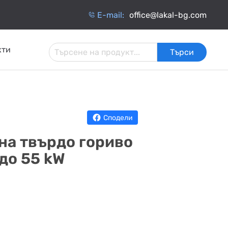
Е-mail:
office@lakal-bg.com
кти
Търси
 И
АРМАТУРА ЗА
ИНЧАТИ
ТОПЛОИЗОЛАЦИЯ
ИНСТАЛАЦИИ
ОБМЕННИЦИ
Сподели
на твърдо гориво
 до 55 kW