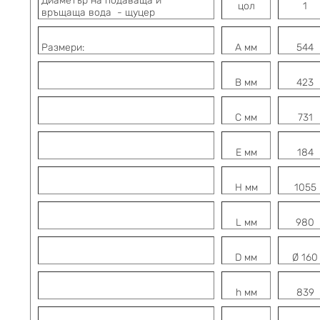
Диаметър на подаваща и
цол
1
връщаща вода - щуцер
Размери:
A мм
544
B мм
423
C мм
731
E мм
184
H мм
1055
L мм
980
D мм
Ø 160
h мм
839