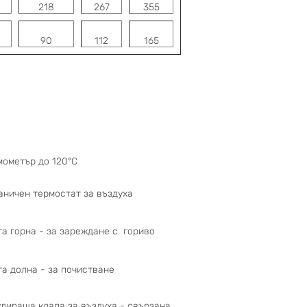
218
267
355
90
112
165
мометър до 120°C
аничен термостат за въздуха
та горна - за зареждане с гориво
та долна - за почистване
улираща клапа за въздуха - свързана