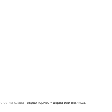
то се използва
твърдо гориво - дърва или въглища.