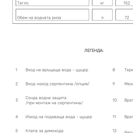
Тегло
кг
152
Обем на водната риза
л
72
ЛЕГЕНДА:
1
Вход на връщаща вода - щуцер
8
Тер
2
Вход-изход серпентина /опция/
9
Мех
Сонда водна защита
3
10
Вра
/при монтаж на серпентина/
4
Изход на подаваща вода - щуцер
11
Вра
5
Клапа за димохода
12
Рег