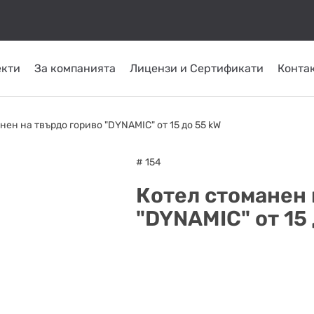
екти
За компанията
Лицензи и Сертификати
Конта
КОМИНИ ОТ
ТРЪБНИ
СЛЪНЧЕВИ
ОМПИ
ГОРЕЛКИ
INOX
ПЛАСТ
нен на твърдо гориво "DYNAMIC" от 15 до 55 kW
СИСТЕМИ
ATRITUBE
ТОПЛО
# 154
Котел стоманен 
"DYNAMIC" от 15