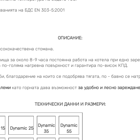
кванията на БДС EN 303-5:2001
ОПИСАНИЕ:
исококачествена стомана.
лища за около 8-9 часа постоянна работа на котела при едно зар
а по-голяма нагревна повърхност и гарантира по-висок КПД.
и, благодарение на които се подобрява тягата, по - бавно се нат
олеми
като горната дава възможност
за удобно и лесно зареждане
ТЕХНИЧЕСКИ ДАННИ И РАЗМЕРИ:
Dynamic
Dynamic
 15
Dynamic 25
35
55