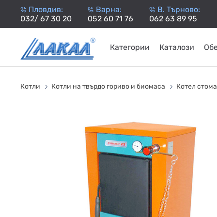
Пловдив:
Варна:
В. Търново:
032/ 67 30 20
052 60 71 76
062 63 89 95
Категории
Каталози
Об
КАМИНИ
KАМИНИ
KОТЛИ
НА
НА
КОТЛИ
НА
ТЕРМОП
Котли
Котли на твърдо гориво и биомаса
Котел стома
ДЪРВА
ПЕЛЕТИ
ГАЗ