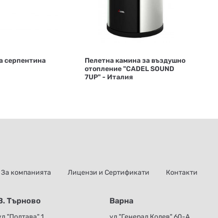
 серпентина
Пелетна камина за въздушно
отопление "CADEL SOUND
7UP" - Италия
За компанията
Лицензи и Сертификати
Контакти
В. Търново
Варна
ул."Полтава" 1
ул."Генерал Колев" 60-А