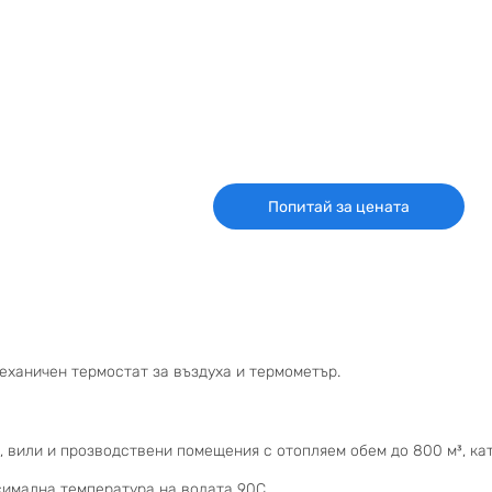
Попитай за цената
еханичен термостат за въздуха и термометър.
 вили и прозводствени помещения с отопляем обем до 800 м³, ка
симална температура на водата 90С.