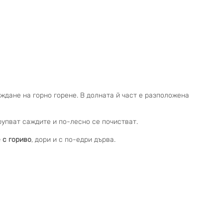
еждане на горно горене. В долната й част е разположена
рупват саждите и по-лесно се почистват.
 с гориво
, дори и с по-едри дърва.