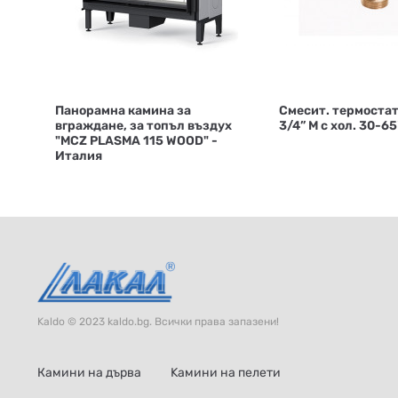
Панорамна камина за
Смесит. термостат
вграждане, за топъл въздух
3/4” М с хол. 30-65
"MCZ PLASMA 115 WOOD" -
Италия
Kaldo © 2023 kaldo.bg. Всички права запазени!
Камини на дърва
Kамини на пелети