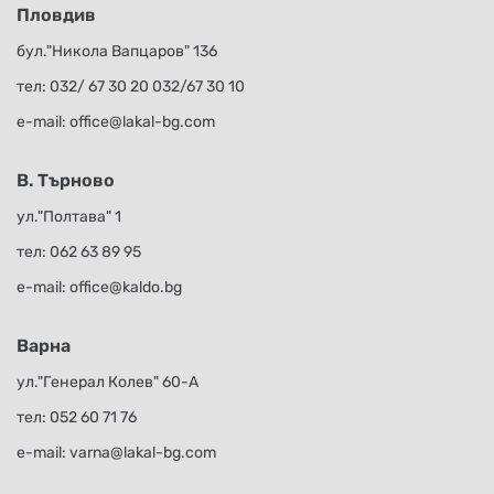
Пловдив
бул."Никола Вапцаров" 136
тел:
032/ 67 30 20
032/67 30 10
е-mail:
office@lakal-bg.com
В. Търново
ул."Полтава" 1
тел:
062 63 89 95
е-mail:
office@kaldo.bg
Варна
ул."Генерал Колев" 60-А
тел:
052 60 71 76
е-mail:
varna@lakal-bg.com