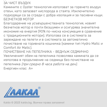
ЗА ЧИСТ ВЪЗДУХ
Камините с Oyster технология използват за горенето въздух
отвън, като запазват кислорода в стаята. Изключително
подходящи са за сгради с добра изолация и за пасивни къщи.
БЕЗЧЕТКОВ МОТОР
Благодарение на усъвършенстваната технология, новият
безчетков мотор е почти безшумен и осигурява значителна
икономия на енергия (90% по-ниска консумация в сравнение
с традиционните мотори). Използва се в системата за
зареждане на пелети и в системата за автоматично
почистване на горивната кошничка (камини тип Hydro Matic и
Comfort Air Matic).
ПОЧИСТВАНЕ НА ПЕПЕЛНИКА - ВЕДНЪЖ СЕДМИЧНО
Увеличеният обем на пепелника позволява камината да се
използва в продължение на седмица без почистване на
пепелника
(при средно 8 часа работа на ден).
Енергиен клас A+
Kaldo © 2023 kaldo.bg. Всички права запазени!