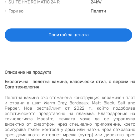
SUITE HYDRO MATIC 24 R
24kW
Гориво
Пелети
Попитай за цената
Описание на продукта
Екологична пелетна камина, класически стил, с версии на
Core технология
Пелетна камина със стоманена конструкция, керамичен плот
и страни в цвят Warm Grey, Bordeaux, Matt Black, Salt and
Pepper. Нов рестайлинг от 2022 г., който подобрява
естетическото представяне на пламъка. Благодарение на
технологията Maestro, печката може да се управлява
директно от смартфон, чрез специално приложение, което
осигурява пълен контрол у дома или навън, чрез свързване
през домашната интернет мрежа (рутер) или директно през