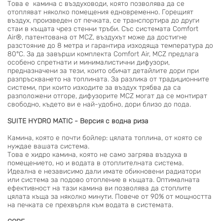
Това е камина с въздуховоди, която позволява да се
отопляват няколко помещения едновременно. Горещият
въздух, произведен от печката, се транспортира до други
стаи в къщата чрез стенни тръби. Със системата Comfort
Air®, патентована от MCZ, въздухът може да достигне
разстояние до 8 метра и гарантира изходяща температура до
80°C. За да завърши комплекта Comfort Air, MCZ предлага
особено спретнати и минималистични дифузори,
предназначени за тези, които обичат детайлите дори при
разпръскването на топлината. За разлика от традиционните
системи, при които изходите за въздух трябва да са
разположени отгоре, дифузорите MCZ могат да се монтират
свободно, където ви е най-удобно, дори близо до пода.
SUITE HYDRO MATIC - Версия с водна риза
Камина, която е почти бойлер: цялата топлина, от която се
нуждае вашата система.
Това е хидро камина, която не само загрява въздуха в
помещението, но и водата в отоплителната система.
Идеална е независимо дали имате обикновени радиатори
или система за подово отопление в къщата. Оптималната
ефективност на тази камина ви позволява да стоплите
цялата къща за няколко минути. Повече от 90% от мощността
на печката се прехвърля към водата в системата.