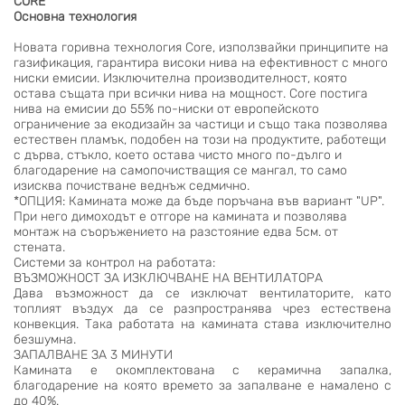
CORE
Основна технология
Новата горивна технология Core, използвайки принципите на
газификация, гарантира високи нива на ефективност с много
ниски емисии. Изключителна производителност, която
остава същата при всички нива на мощност. Core постига
нива на емисии до 55% по-ниски от европейското
ограничение за екодизайн за частици и също така позволява
естествен пламък, подобен на този на продуктите, работещи
с дърва, стъкло, което остава чисто много по-дълго и
благодарение на самопочистващия се мангал, то само
изисква почистване веднъж седмично.
*ОПЦИЯ:
Камината може да бъде поръчана във вариант "
UP
".
При него димоходът е отгоре на камината и позволява
монтаж на съоръжението на разстояние едва 5см. от
стената.
Системи за контрол на работата:
ВЪЗМОЖНОСТ ЗА ИЗКЛЮЧВАНЕ НА ВЕНТИЛАТОРА
Дава възможност да се изключат вентилаторите, като
топлият въздух да се разпространява чрез естествена
конвекция. Така работата на камината става изключително
безшумна.
ЗАПАЛВАНЕ ЗА 3 МИНУТИ
Камината е окомплектована с керамична запалка,
благодарение на която времето за запалване е намалено с
до 40%.