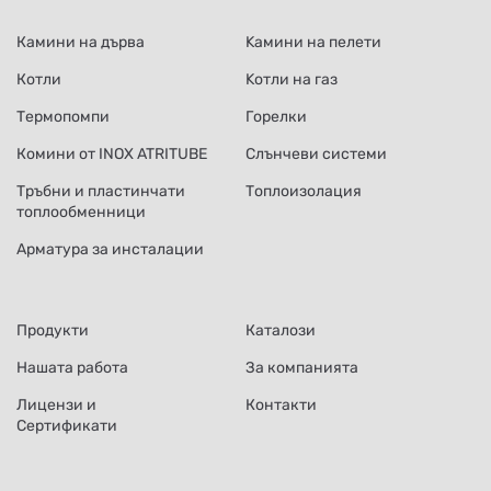
Камини на дърва
Kамини на пелети
Котли
Kотли на газ
Термопомпи
Горелки
Комини от INOX ATRITUBE
Слънчеви системи
Тръбни и пластинчати
Топлоизолация
топлообменници
Арматура за инсталации
Продукти
Каталози
Нашата работа
За компанията
Лицензи и
Контакти
Сертификати