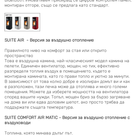
Bluetooth. Иновативен прибиращ се цифров контролен панел,
монтиран отгоре, също се предлага като стандарт.
SUITE AIR - Версия за въздушно отопление
Правилното ниво на комфорт за стая или открито
пространство
Това е въздушна камина, най-класическият модел камина на
пелети. Единичен вентилатор, мощен, но тих, ефективно
разпределя топлия въздух в помещението, където е
монтирана камината, като го прави топло и уютно за минути.
В зависимост от това колко добре е изолиран домът ви и как
е разположен, тази печка може да отоплява и много големи
помещения. Можете да изберете мощността на вентилатора
според вашите нужди. Топъл, мощен бриз за бързо загряване
на дома ви или едва доловим шепот, ако просто трябва да
поддържате същата температура.
SUITE COMFORT AIR MATIC - Версия за въздушно отопление с
въздуховоди
Топлина, която минава дълъг път.