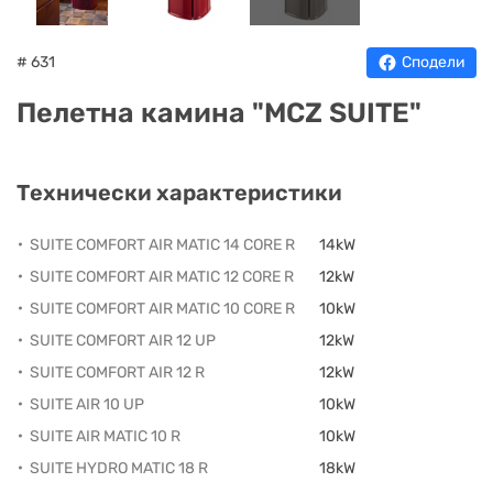
НА
НА
КОТЛИ
НА
ТЕРМ
ДЪРВА
ПЕЛЕТИ
ГАЗ
# 631
Сподели
Пелетна камина "MCZ SUITE"
Технически характеристики
SUITE COMFORT AIR MATIC 14 CORE R
14kW
SUITE COMFORT AIR MATIC 12 CORE R
12kW
SUITE COMFORT AIR MATIC 10 CORE R
10kW
SUITE COMFORT AIR 12 UP
12kW
SUITE COMFORT AIR 12 R
12kW
SUITE AIR 10 UP
10kW
SUITE AIR MATIC 10 R
10kW
SUITE HYDRO MATIC 18 R
18kW