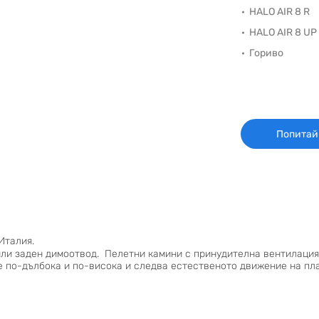
HALO AIR 8 R
HALO AIR 8 UP
Гориво
Попитай
 Италия.
или заден димоотвод. Пелетни камини с принудителна вентилация
ято е по-дълбока и по-висока и следва естественото движение на п