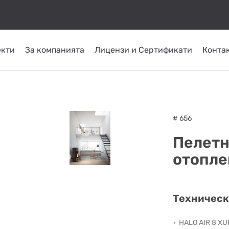
екти
За компанията
Лицензи и Сертификати
Конта
КОМИНИ ОТ
ТРЪБНИ
СЛЪНЧЕВИ
ОМПИ
ГОРЕЛКИ
INOX
ПЛАСТ
СИСТЕМИ
ATRITUBE
ТОПЛО
# 656
Пелетн
отопле
Техническ
HALO AIR 8 XU