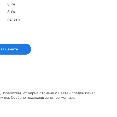
8 kW
8 kW
пелети
 за цената
, изработени от черна стомана с цветен преден панел
ламъка. Особено подходящ за ъглов монтаж.