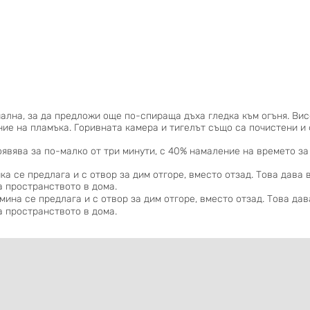
ална, за да предложи още по-спираща дъха гледка към огъня. Вис
ие на пламъка. Горивната камера и тигелът също са почистени и 
оявява за по-малко от три минути, с 40% намаление на времето з
ка се предлага и с отвор за дим отгоре, вместо отзад. Това дава
 пространството в дома.
мина се предлага и с отвор за дим отгоре, вместо отзад. Това да
 пространството в дома.