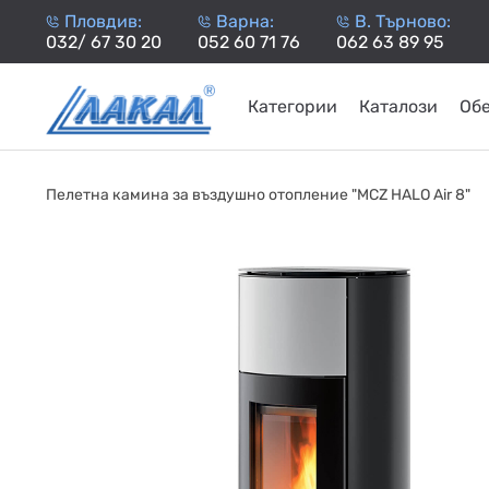
Пловдив:
Варна:
В. Търново:
032/ 67 30 20
052 60 71 76
062 63 89 95
Категории
Каталози
Об
КАМИНИ
KАМИНИ
KОТЛИ
НА
НА
КОТЛИ
НА
ТЕРМОП
Пелетна камина за въздушно отопление "MCZ HALO Air 8"
ДЪРВА
ПЕЛЕТИ
ГАЗ