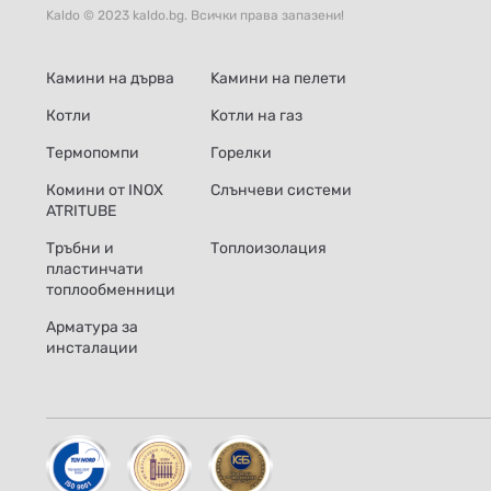
Kaldo © 2023 kaldo.bg. Всички права запазени!
Камини на дърва
Kамини на пелети
Котли
Kотли на газ
Термопомпи
Горелки
Комини от INOX
Слънчеви системи
ATRITUBE
Тръбни и
Топлоизолация
пластинчати
топлообменници
Арматура за
инсталации