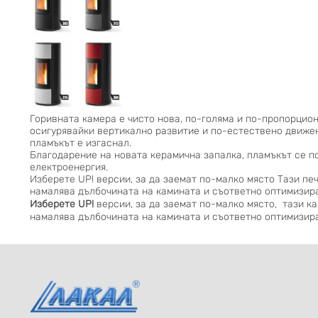
Горивната камера е чисто нова, по-голяма и по-пропорцион
осигурявайки вертикално развитие и по-естествено движен
пламъкът е изгаснал.
Благодарение на новата керамична запалка, пламъкът се п
електроенергия.
Изберете UP! версии, за да заемат по-малко място Тази печ
намалява дълбочината на камината и съответно оптимизира
Изберете UP!
версии, за да заемат по-малко място, тази ка
намалява дълбочината на камината и съответно оптимизира