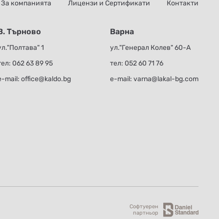
За компанията
Лицензи и Сертификати
Контакти
В. Търново
Варна
ул."Полтава" 1
ул."Генерал Колев" 60-А
тел:
062 63 89 95
тел:
052 60 71 76
е-mail:
office@kaldo.bg
е-mail:
varna@lakal-bg.com
Софтуерен
партньор