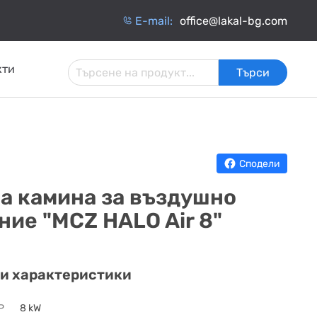
Е-mail:
office@lakal-bg.com
кти
Търси
 И
АРМАТУРА ЗА
ИНЧАТИ
ТОПЛОИЗОЛАЦИЯ
ИНСТАЛАЦИИ
ОБМЕННИЦИ
Сподели
а камина за въздушно
ние "MCZ HALO Air 8"
и характеристики
P
8 kW