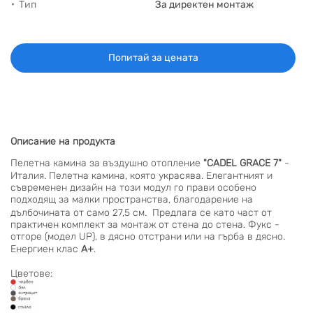
Тип
За директен монтаж
Попитай за цената
Описание на продукта
Пелетна камина за въздушно отопление
"CADEL GRACE 7"
-
Италия. Пелетна камина, която украсява. Елегантният и
съвременен дизайн на този модул го прави особено
подходящ за малки пространства, благодарение на
дълбочината от само 27,5 см. Предлага се като част от
практичен комплект за монтаж от стена до стена. Фукс -
отгоре (модел UP), в дясно отстрани или на гърба в дясно.
Енергиен клас
А+
.
Цветове: