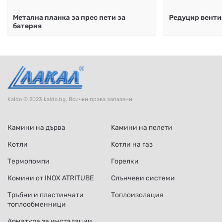
Метална планка за прес пети за
Редуцир венти
батерия
Kaldo © 2023 kaldo.bg. Всички права запазени!
Камини на дърва
Kамини на пелети
Котли
Kотли на газ
Термопомпи
Горелки
Комини от INOX ATRITUBE
Слънчеви системи
Тръбни и пластинчати
Топлоизолация
топлообменници
Арматура за инсталации