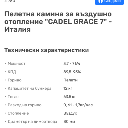
# 780
Сподели
Пелетна камина за въздушно
отопление "CADEL GRACE 7" -
Италия
Технически характеристики
Мощност
3,7 - 7 kW
КПД
89,5-93%
Гориво
Пелети
Капацитет на бункера
12 кг
Тегло
63,5 кг
Разход на гориво
0, 61 - 1,7кг/час
Отопление
Въздух
Диаметър на димоотвода
80 мм