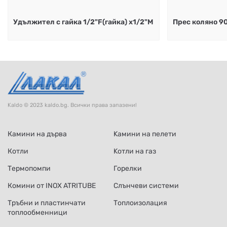
Удължител с гайка 1/2"F(гайка) x1/2"M
Прес коляно 90°
Kaldo © 2023 kaldo.bg. Всички права запазени!
Камини на дърва
Kамини на пелети
Котли
Kотли на газ
Термопомпи
Горелки
Комини от INOX ATRITUBE
Слънчеви системи
Тръбни и пластинчати
Топлоизолация
топлообменници