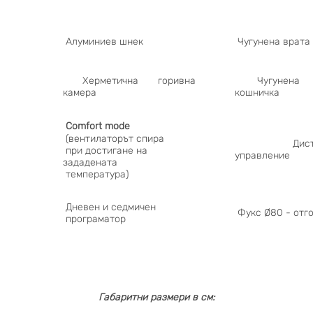
Алуминиев шнек
Чугунена врата
Херметична горивна
Чугунена г
камера
кошничка
Comfort mode
(вентилаторът спира
Дистанц
при достигане на
управление
зададената
температура)
Дневен и седмичен
Фукс Ø80 - отг
програматор
Габаритни размери в см: