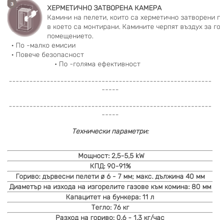
  ХЕРМЕТИЧНО ЗАТВОРЕНА КАМЕРА
  Камини на пелети, които са херметично затворени 
  в което са монтирани. Камините черпят въздух за го
  помещението. 
  • По -малко емисии
  • Повече безопасност
                        • По -голяма ефективност
-----------------------------------------------------------
-----
-----------------------------------------------------------
-----
Технически параметри:
Мощност:
2,5-5
,5
kW
КПД:
90-91%
Гориво:
дървесни пелети ø 6 - 7 мм; макс. дължина 40 мм
Диаметър на изхода на изгорелите газове към комина:
80 мм
Капацитет на бункера:
11
л
Тегло:
76
кг
Разход на гориво:
0,6 - 1,3
кг/час