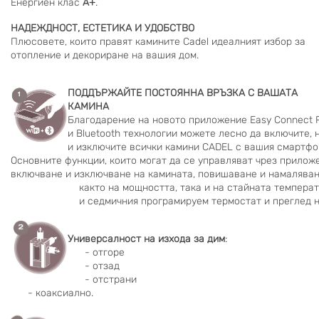
Енергиен клас
А+
.
НАДЕЖДНОСТ, ЕСТЕТИКА И УДОБСТВО
Плюсовете, които правят камините Cadel идеалният избор за
отопление и декориране на вашия дом.
ПОДДЪРЖАЙТЕ ПОСТОЯННА ВРЪЗКА С ВАШАТА
КАМИНА
Благодарение на новото приложение 
Easy Connect 
и Bluetooth технологии можете лесно да включите, н
и изключите всички камини CADEL с вашия смартфон
Основните функции, които могат да се управляват чрез приложе
включване и изключване на камината, повишаване и намаляване
                        както на мощността, така и на стайната темпе
                        и седмичния програмируем термостат и прегле
Универсалност на изхода за дим
: 

      - отгоре

      - отзад

      - отстрани 

      - коаксиално.