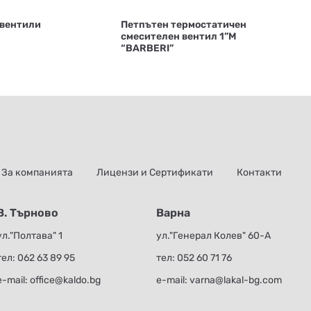
 вентили
Петпътен термостатичен
смесителен вентил 1”М
“BARBERI”
За компанията
Лицензи и Сертификати
Контакти
В. Търново
Варна
ул."Полтава" 1
ул."Генерал Колев" 60-А
тел:
062 63 89 95
тел:
052 60 71 76
е-mail:
office@kaldo.bg
е-mail:
varna@lakal-bg.com