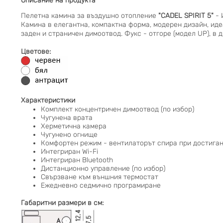
Описание на продукта
Пелетна камина за въздушно отопление
"CADEL SPIRIT 5"
- 
Камина в елегантна, компактна форма, модерен дизайн, иде
заден и страничен димоотвод. Фукс - отгоре (модел UP), в 
Цветове:
Характеристики
Комплект концентричен димоотвод (по избор)
Чугунена врата
Херметична камера
Чугунено огнище
Комфортен режим -
вентилаторът спира при достига
Интегриран Wi-Fi
Интегриран Bluetooth
Дистанционно управление (по избор)
Свързване към външния термостат
Ежедневно седмично програмиране
Габаритни размери в см: