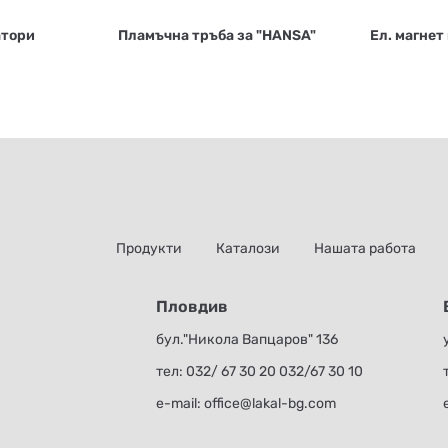
атори
Пламъчна тръба за "HANSA"
Ел. магнет
Продукти
Каталози
Нашата работа
Пловдив
бул."Никола Вапцаров" 136
тел:
032/ 67 30 20
032/67 30 10
е-mail:
office@lakal-bg.com