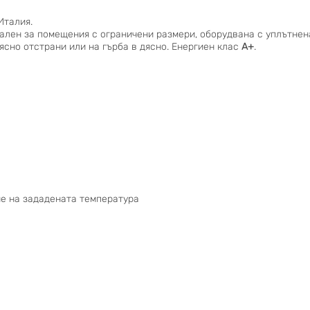
Италия.
ален за помещения с ограничени размери, оборудвана с уплътнена
дясно отстрани или на гърба в дясно. Енергиен клас
А+
.
не на зададената температура