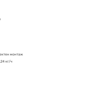
и
х
ектен монтаж
1,24 кг/ч