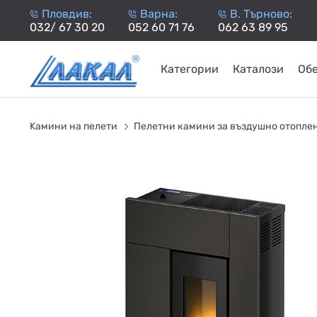
Пловдив:
Варна:
В. Търново:
032/ 67 30 20
052 60 71 76
062 63 89 95
Категории
Каталози
Об
КАМИНИ
KАМИНИ
KОТЛИ
НА
НА
КОТЛИ
НА
ТЕРМОП
Kамини на пелети
Пелетни камини за въздушно отопле
ДЪРВА
ПЕЛЕТИ
ГАЗ