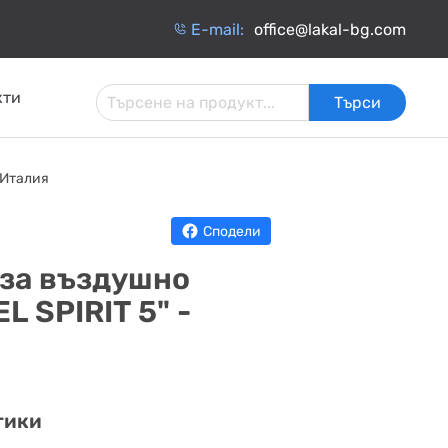
Е-mail:
office@lakal-bg.com
кти
Търси
 И
АРМАТУРА ЗА
ИНЧАТИ
ТОПЛОИЗОЛАЦИЯ
 Италия
ИНСТАЛАЦИИ
ОБМЕННИЦИ
Сподели
 за въздушно
L SPIRIT 5" -
тики