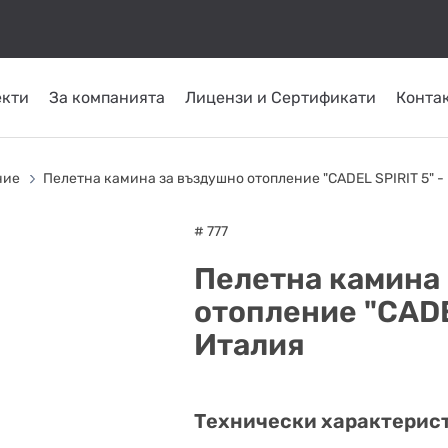
екти
За компанията
Лицензи и Сертификати
Конта
КОМИНИ ОТ
ТРЪБНИ
СЛЪНЧЕВИ
ОМПИ
ГОРЕЛКИ
INOX
ПЛАСТ
ние
Пелетна камина за въздушно отопление "CADEL SPIRIT 5" -
СИСТЕМИ
ATRITUBE
ТОПЛО
# 777
Пелетна камина
отопление "CADE
Италия
Технически характерис