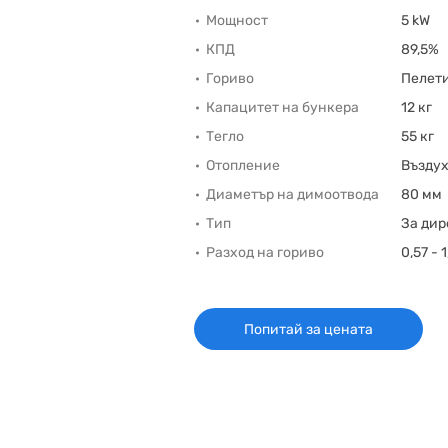
Мощност
5 kW
КПД
89,5%
Гориво
Пелет
Капацитет на бункера
12 кг
Тегло
55 кг
Отопление
Възду
Диаметър на димоотвода
80 мм
Тип
За дир
Разход на гориво
0,57 - 
Попитай за цената