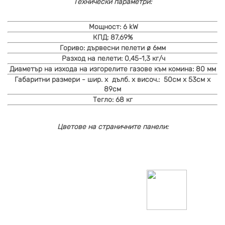
Технически параметри:
Мощност:
6
kW
КПД:
87,69%
Гориво:
дървесни пелети ø 6мм
Разход на пелети:
0,45-1,3 кг/ч
Диаметър на изхода на изгорелите газове към комина:
80 мм
Габаритни размер
и -
шир. х
дълб. х височ.
:
50см х 53см х
89см
Тегло:
68 кг
Цветове на страничните панели: