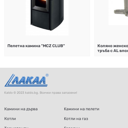
Пелетна камина "MCZ CLUB"
Коляно женско
тръба с АL вл
Kaldo © 2023 kaldo.bg. Всички права запазени!
Камини на дърва
Kамини на пелети
Котли
Kотли на газ