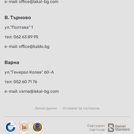
е-mail:
office@lakal-bg.com
В. Търново
ул."Полтава" 1
тел:
062 63 89 95
е-mail:
office@kaldo.bg
Варна
ул."Генерал Колев" 60-А
тел:
052 60 71 76
е-mail:
varna@lakal-bg.com
Лични данни
Условия за ползване
Софтуерен
партньор