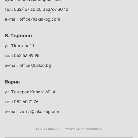
тел:
032/ 67 30 20
032/67 30 10
е-mail:
office@lakal-bg.com
В. Търново
ул."Полтава" 1
тел:
062 63 89 95
е-mail:
office@kaldo.bg
Варна
ул."Генерал Колев" 60-А
тел:
052 60 71 76
е-mail:
varna@lakal-bg.com
Лични данни
Условия за ползване