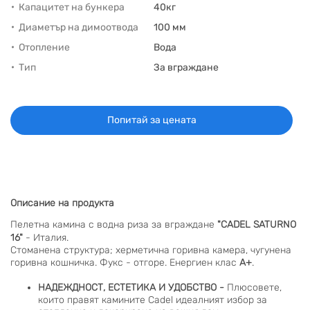
Капацитет на бункера
40кг
Диаметър на димоотвода
100 мм
Отопление
Вода
Тип
За вграждане
Попитай за цената
Описание на продукта
Пелетна камина с водна риза за вграждане
"CADEL SATURNO
16"
- Италия.
Стоманена структура; херметична горивна камера, чугунена
горивна кошничка. Фукс - отгоре. Енергиен клас
А+
.
НАДЕЖДНОСТ, ЕСТЕТИКА И УДОБСТВО -
Плюсовете,
които правят камините Cadel идеалният избор за