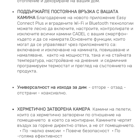
отопление и декориране на вашия дом.
ПОДДЪРЖАЙТЕ ПОСТОЯННА ВРЪЗКА С ВАШАТА
КАМИНА
Благодарение на новото приложение
Easy
Connect Plus
и вградените Wi-Fi и Bluetooth технологии
можете лесно да включите, настроите, контролирате и
изключите всички камини CADEL с вашия смартфон-
където и да се намирате.Основните функции, които
могат да се управляват чрез приложението са:
включване и изключване на камината, повишаване и
намаляване, както на мощността, така и на стайната
температура, настройване на дневния и седмичния
програмируем термостат и преглед на състоянието на
продукта.
Универсалност на изхода за дим
: - отгоре - отзад -
отстрани - коаксиално.
ХЕРМЕТИЧНО ЗАТВОРЕНА КАМЕРА
Камини на пелети,
които са херметично затворени по отношение на
помещението в което са монтирани. Камините черпят
въздух за горене директно отвън, а не от помещението.
• По -малко емисии • Повече безопасност • По
-голяма ефективност