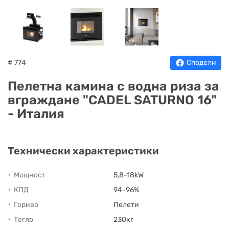
НА
НА
КОТЛИ
НА
ТЕРМ
ДЪРВА
ПЕЛЕТИ
ГАЗ
# 774
Сподели
Пелетна камина с водна риза за
вграждане "CADEL SATURNO 16"
- Италия
Технически характеристики
Мощност
5,8-18kW
КПД
94-96%
Гориво
Пелети
Тегло
230кг