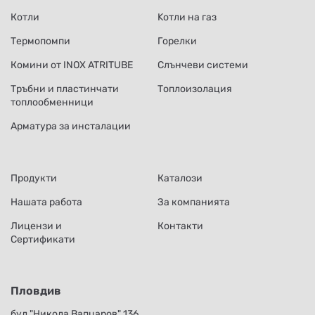
Котли
Kотли на газ
Термопомпи
Горелки
Комини от INOX ATRITUBE
Слънчеви системи
Тръбни и пластинчати
Топлоизолация
топлообменници
Арматура за инсталации
Продукти
Каталози
Нашата работа
За компанията
Лицензи и
Контакти
Сертификати
Пловдив
бул."Никола Вапцаров" 136