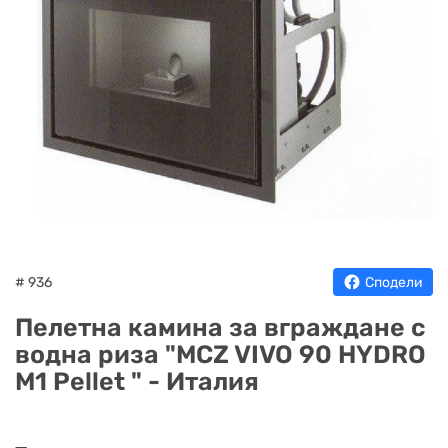
НА
НА
КОТЛИ
НА
ТЕРМ
ДЪРВА
ПЕЛЕТИ
ГАЗ
# 936
Сподели
Пелетна камина за вграждане с
водна риза "MCZ VIVO 90 HYDRO
M1 Pellet " - Италия