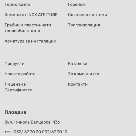
Термопомпи
Горелки
Комини от INOX ATRITUBE
Слънчеви системи
Тръбни и пластинчати
Топлоизолация
топлообменници
Арматура за инсталации
Продукти
Каталози
Нашата работа
За компанията
Лицензи и
Контакти
Сертификати
Пловдив
бул."Никола Вапцаров" 136
тел:
032/ 67 30 20
032/67 30 10