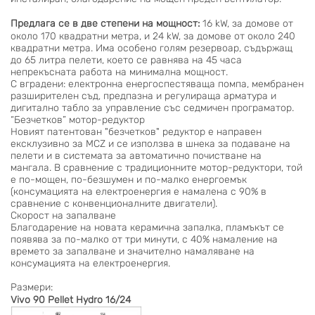
Предлага се в две степени на мощност:
16 kW, за домове от
около 170 квадратни метра, и 24 kW, за домове от около 240
квадратни метра. Има особено голям резервоар, съдържащ
до 65 литра пелети, което се равнява на 45 часа
непрекъсната работа на минимална мощност.
С вградени: електронна енергоспестяваща помпа, мембранен
разширителен съд, предпазна и регулираща арматура и
дигитално табло за управление със седмичен програматор.
“Безчетков” мотор-редуктор
Новият патентован "безчетков" редуктор е направен
ексклузивно за MCZ и се използва в шнека за подаване на
пелети и в системата за автоматично почистване на
мангала. В сравнение с традиционните мотор-редуктори, той
е по-мощен, по-безшумен и по-малко енергоемък
(консумацията на електроенергия е намалена с 90% в
сравнение с конвенционалните двигатели).
Скорост на запалване
Благодарение на новата керамична запалка, пламъкът се
появява за по-малко от три минути, с 40% намаление на
времето за запалване и значително намаляване на
консумацията на електроенергия.
Размери:
Vivo 90 Pellet Hydro 16/24