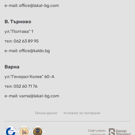
е-mail:
office@lakal-bg.com
В. Търново
ул."Полтава" 1
тел:
062 63 89 95
е-mail:
office@kaldo.bg
Варна
ул."Генерал Колев" 60-А
тел:
052 60 71 76
е-mail:
varna@lakal-bg.com
Лични данни
Условия за ползване
Софтуерен
партньор