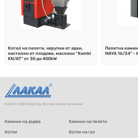
Котел на пелети, черупки от ядки,
Пелетна камин
костилки от плодове, маслини “Kombi
MAYA 16/24" -
KN/AT” от 30 до 400kW
Kaldo © 2023 kaldo.bg. Всички права запазени!
Камини на дърва
Kамини на пелети
Котли
Kотли на газ