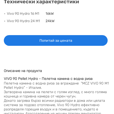
Технически характеристики
Vivo 90 Hydro 16 M1
16kW
Vivo 90 Hydro 24 M1
24kW
Попитай за цената
Описание на продукта
VIVO 90 Pellet Hydro - Пелетна камина с водна риза
Пелетна камина с водна риза за вграждане "MCZ VIVO 90 M1
Pellet Hydro" - Италия.
Затворена камина на пелети с голям изглед, с много голямa
кошница и горивна камера от черен чугун.
Докато загрява бързо всички радиатори в дома или цялата
система за подово отопление, Vivo 90 Hydro ефективно
разпределя горещия въздух и в помещението, където е
инсталиран, благодарение на мощен преден вентилатор.