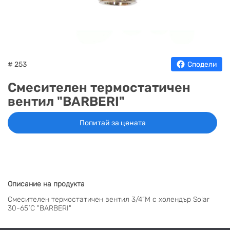
НА
НА
КОТЛИ
НА
ТЕРМ
ДЪРВА
ПЕЛЕТИ
ГАЗ
# 253
Сподели
Смеситeлен термостатичен
вентил "BARBERI"
Попитай за цената
Описание на продукта
Смеситeлен термостатичен вентил 3/4”М с холендър Solar
30-65˚C "BARBERI"