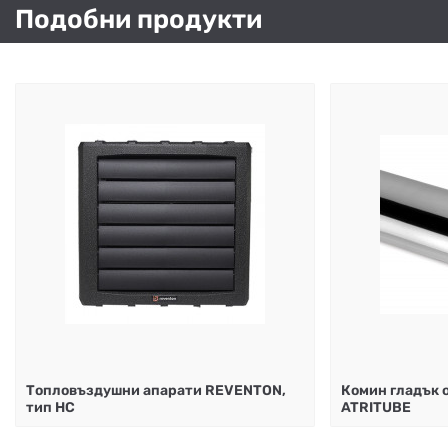
Подобни продукти
Топловъздушни апарати REVENTON,
Комин гладък 
тип HC
ATRITUBE