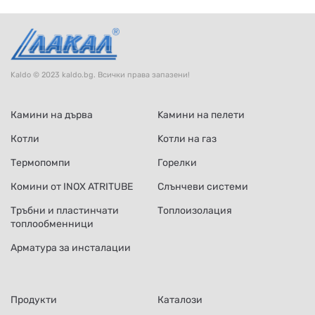
Kaldo © 2023 kaldo.bg. Всички права запазени!
Камини на дърва
Kамини на пелети
Котли
Kотли на газ
Термопомпи
Горелки
Комини от INOX ATRITUBE
Слънчеви системи
Тръбни и пластинчати
Топлоизолация
топлообменници
Арматура за инсталации
Продукти
Каталози