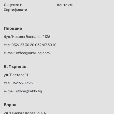
Лицензи и
Контакти
Сертификати
Пловдив
бул."Никола Вапцаров" 136
тел:
032/ 67 30 20
032/67 30 10
е-mail:
office@lakal-bg.com
В. Търново
ул."Полтава" 1
тел:
062 63 89 95
е-mail:
office@kaldo.bg
Варна
ул."Генерал Колев" 60-А