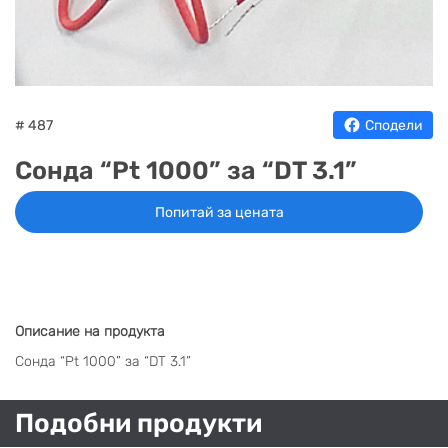
НА
НА
КОТЛИ
НА
ТЕРМ
ДЪРВА
ПЕЛЕТИ
ГАЗ
# 487
Сподели
Сонда “Pt 1000” за “DT 3.1”
Попитай за цената
Описание на продукта
Сонда “Pt 1000” за “DT 3.1”
Подобни продукти