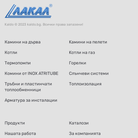
Kaldo © 2023 kaldo.bg. Всички права запазени!
Камини на дърва
Kамини на пелети
Котли
Kотли на газ
Термопомпи
Горелки
Комини от INOX ATRITUBE
Слънчеви системи
Тръбни и пластинчати
Топлоизолация
топлообменници
Арматура за инсталации
Продукти
Каталози
Нашата работа
За компанията