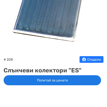
НА
НА
КОТЛИ
НА
ТЕРМ
ДЪРВА
ПЕЛЕТИ
ГАЗ
# 208
Сподели
Слънчеви колектори "ES"
Попитай за цената