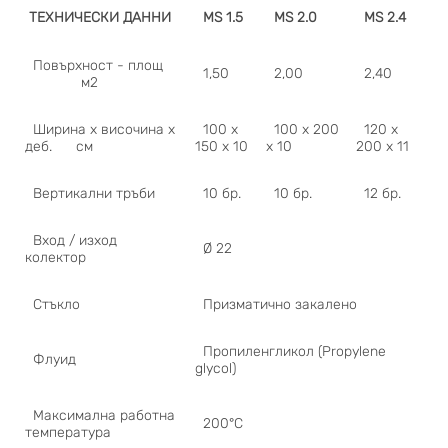
ТЕХНИЧЕСКИ ДАННИ
MS 1.5
MS 2.0
MS 2.4
Повърхност - площ
1,50
2,00
2,40
м2
Ширина х височина х
100 x
100 x 200
120 x
деб. см
150 x 10
x 10
200 x 11
Вертикални тръби
10 бр.
10 бр.
12 бр.
Вход / изход
Ø 22
колектор
Стъкло
Призматично закалено
Пропиленгликол (Propylene
Флуид
glycol)
Максимална работна
200°C
температура