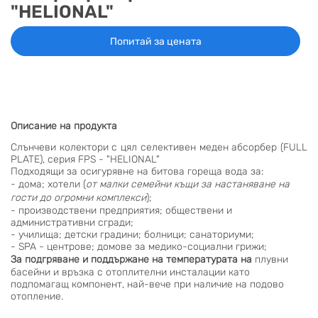
"HELIONAL"
Попитай за цената
Описание на продукта
Слънчеви колектори с цял селективен меден абсорбер (FULL
PLATE), серия FPS - "HELIONAL"
Подходящи за осигурявне на битова гореща вода за:
- дома; хотели (
от малки семейни къщи за настаняване на
гости до огромни комплекси
);
- производствени предприятия; обществени и
административни сгради;
- училища; детски градини; болници; санаториуми;
- SPA - центрове; домове за медико-социални грижи;
За подгряване и поддържане на температурата на
плувни
басейни и връзка с отоплителни инсталации като
подпомагащ компонент, най-вече при наличие на подово
отопление.