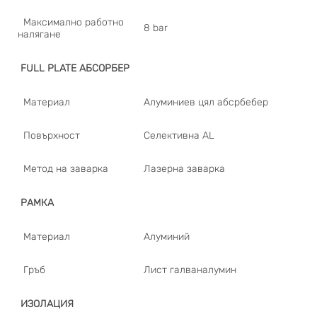
Максимално работно
8 bar
налягане
FULL PLATE АБСОРБЕР
Материал
Алуминиев цял абсрбебер
Повърхност
Селективна AL
Метод на заварка
Лазерна заварка
РАМКА
Материал
Алуминий
Гръб
Лист галваналумин
ИЗОЛАЦИЯ