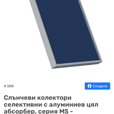
НА
НА
КОТЛИ
НА
ТЕРМ
ДЪРВА
ПЕЛЕТИ
ГАЗ
# 588
Сподели
Слънчеви колектори
селективни с алуминиев цял
абсорбер, серия MS -