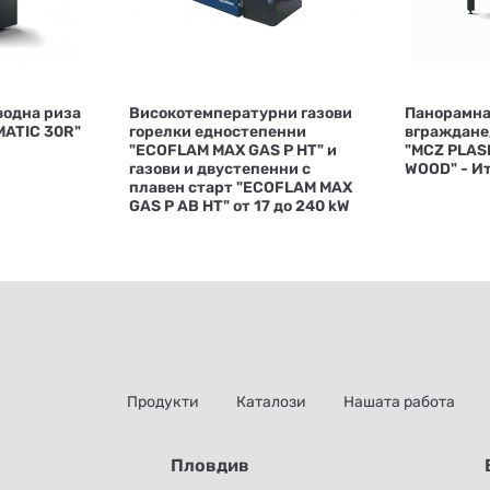
водна риза
Високотемпературни газови
Панорамна
ATIC 30R"
горелки едностепенни
вграждане,
"ECOFLAM MAX GAS P HT" и
"MCZ PLAS
газови и двустепенни с
WOOD" - И
плавен старт "ECOFLAM MAX
GAS P AB HT" от 17 до 240 kW
Продукти
Каталози
Нашата работа
Пловдив