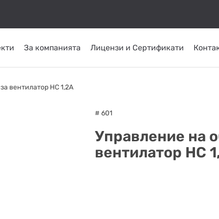
екти
За компанията
Лицензи и Сертификати
Конта
КОМИНИ ОТ
ТРЪБНИ
СЛЪНЧЕВИ
ОМПИ
ГОРЕЛКИ
INOX
ПЛАСТ
за вентилатор HC 1,2A
СИСТЕМИ
ATRITUBE
ТОПЛО
# 601
Управление на о
вентилатор HC 1