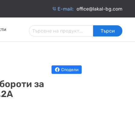
Е-mail:
office@lakal-bg.com
кти
Търси
 И
АРМАТУРА ЗА
ИНЧАТИ
ТОПЛОИЗОЛАЦИЯ
ИНСТАЛАЦИИ
ОБМЕННИЦИ
Сподели
бороти за
,2A