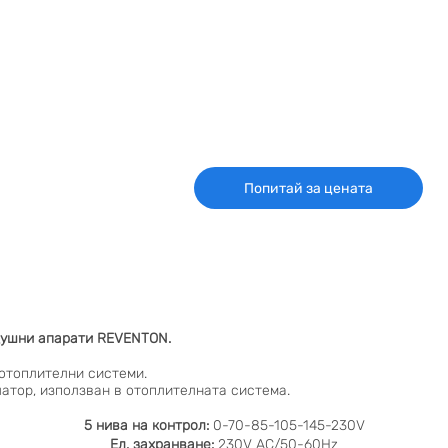
Попитай за цената
здушни апарати REVENTON.
отоплителни системи.
атор, използван в отоплителната система.
5 нива на контрол:
0-70-85-105-145-230V
Ел. захранване:
230V AC/50-60Hz