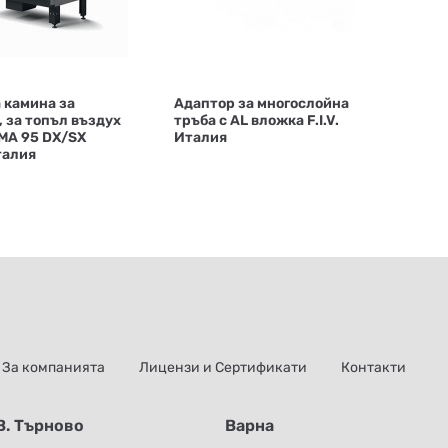
 камина за
Адаптор за многослойна
 за топъл въздух
тръба с AL вложка F.I.V.
MA 95 DX/SX
Италия
талия
За компанията
Лицензи и Сертификати
Контакти
В. Търново
Варна