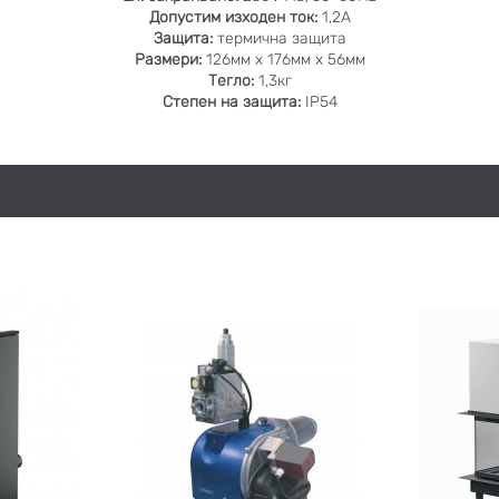
Допустим изходен ток:
1,2А
Защита:
термична защита
Размери:
126мм х 176мм х 56мм
Тегло:
1,3кг
Степен на защита:
IP54