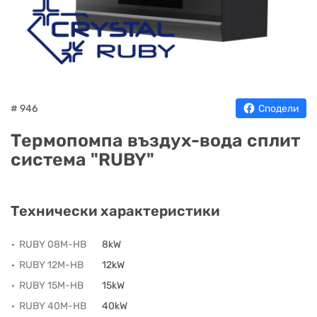
НА
НА
КОТЛИ
НА
ТЕРМ
ДЪРВА
ПЕЛЕТИ
ГАЗ
# 946
Сподели
Термопомпа въздух-вода сплит
система "RUBY"
Технически характеристики
RUBY 08M-HB
8kW
RUBY 12M-HB
12kW
RUBY 15M-HB
15kW
RUBY 40M-HB
40kW