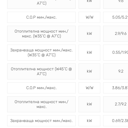
kW
9.6
A7˚C)
C.O.P мин./макс.
W/W
5.05/5.2
Отоплителна мощност мин./
kW
2.9/9.6
макс. (W35˚C @ A7˚C)
Захранваща мощност мин./макс.
kW
0.55/1.9
(W35˚C @ A7˚C)
Отоплителна мощност (W45˚C @
kW
9.2
A7˚C)
C.O.P мин./макс.
W/W
3.86/3.8
Отоплителна мощност мин./
kW
2.7/9.2
макс.
Захранваща мощност мин./макс.
kW
0.69/2.3