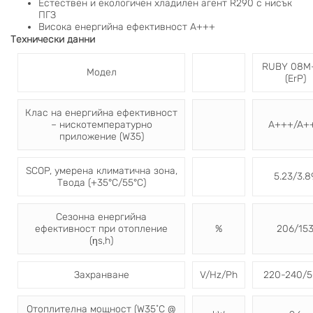
Естествен и екологичен хладилен агент R290 с нисък
ПГЗ
Висока енергийна ефективност A+++
Технически данни
RUBY 08M
Модел
(ErP)
Клас на енергийна ефективност
– нискотемпературно
A+++/A+
приложение (W35)
SCOP, умерена климатична зона,
5.23/3.8
Твода (+35°С/55°С)
Сезонна енергийна
ефективност при отопление
%
206/15
(ηs,h)
Захранване
V/Hz/Ph
220-240/5
Отоплителна мощност (W35˚C @