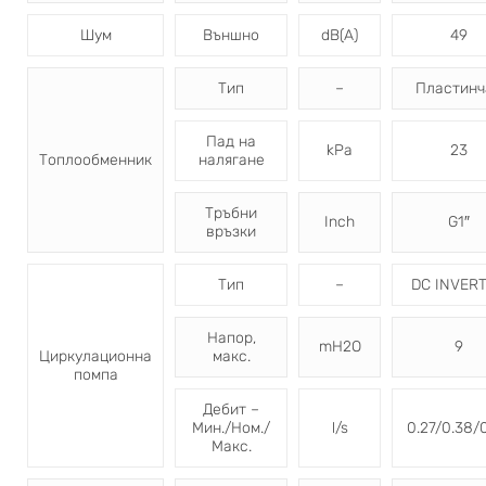
Шум
Външно
dB(A)
49
Тип
–
Пластинч
Пад на
kPa
23
Топлообменник
налягане
Тръбни
Inch
G1″
връзки
Тип
–
DC INVER
Напор,
mH2O
9
Циркулационна
макс.
помпа
Дебит –
Мин./Ном./
l/s
0.27/0.38/
Макс.