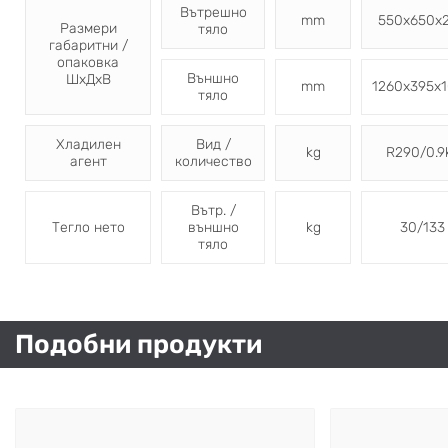
Вътрешно
mm
550x650x
Размери
тяло
габаритни /
опаковка
Външно
ШхДхВ
mm
1260x395x
тяло
Хладилен
Вид /
kg
R290/0.9
агент
количество
Вътр. /
Тегло нето
външно
kg
30/133
тяло
Подобни продукти