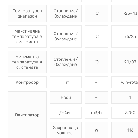
Температурен
Отопление/
˚C
-25~43
диапазон
Охлаждане
Максимална
Отопление/
температура в
˚C
75/25
Охлаждане
системата
Минимална
Отопление/
температура в
˚C
20/07
Охлаждане
системата
Компресор
Тип
–
Twin-rota
Брой
–
1
Дебит
m3/h
3280
Вентилатор
Захранваща
W
116
мощност