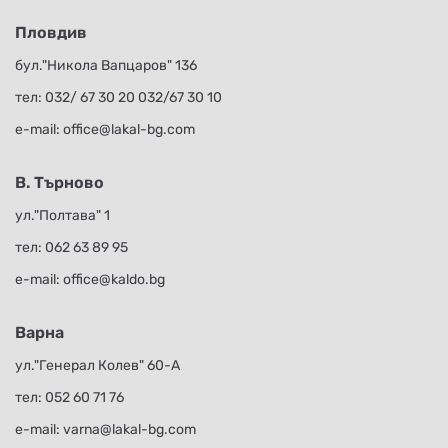
Пловдив
бул."Никола Вапцаров" 136
тел:
032/ 67 30 20
032/67 30 10
е-mail:
office@lakal-bg.com
В. Търново
ул."Полтава" 1
тел:
062 63 89 95
е-mail:
office@kaldo.bg
Варна
ул."Генерал Колев" 60-А
тел:
052 60 71 76
е-mail:
varna@lakal-bg.com