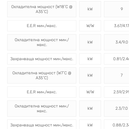
Охладителна мощност (W18˚C @
kW
9
A35˚C)
E.E.R мин./макс.
W/W
3.67/4.1
Охладителна мощност мин./
kW
3.4/9.0
макс.
Захранваща мощност мин./макс.
kW
0.81/2.4
Охладителна мощност (W7˚C @
kW
7
A35˚C)
E.E.R мин./макс.
W/W
2.59/2.9
Охладителна мощност мин./
kW
2.3/7.0
макс.
Захранваща мощност мин./макс.
kW
0.88/2.3