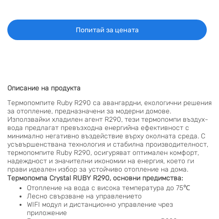
Попитай за цената
Описание на продукта
Термопомпите Ruby R290 са авангардни, екологични решения
за отопление, предназначени за модерни домове.
Използвайки хладилен агент R290, тези термопомпи въздух-
вода предлагат превъзходна енергийна ефективност с
минимално негативно въздействие върху околната среда. С
усъвършенствана технология и стабилна производителност,
термопомпите Ruby R290, осигуряват оптимален комфорт,
надеждност и значителни икономии на енергия, което ги
прави идеален избор за устойчиво отопление на дома.
Термопомпа Crystal RUBY R290, основни предимства:
Отопление на вода с висока температура до 75℃
Лесно свързване на управлението
WIFI модул и дистанционно управление чрез
приложение