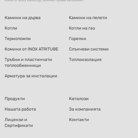
Kaldo © 2023 kaldo.bg. Всички права запазени!
Камини на дърва
Kамини на пелети
Котли
Kотли на газ
Термопомпи
Горелки
Комини от INOX ATRITUBE
Слънчеви системи
Тръбни и пластинчати
Топлоизолация
топлообменници
Арматура за инсталации
Продукти
Каталози
Нашата работа
За компанията
Лицензи и
Контакти
Сертификати