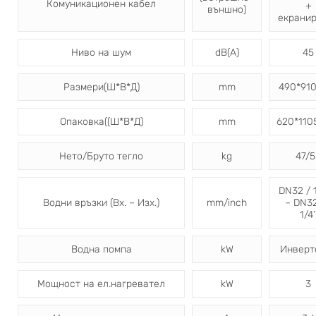
Комуникационен кабел
+
външно)
екрани
Ниво на шум
dB(A)
45
Размери(Ш*В*Д)
mm
490*91
Опаковка((Ш*В*Д)
mm
620*110
Нето/Бруто тегло
kg
47/5
DN32 / 1
Водни връзки (Вх. – Изх.)
mm/inch
– DN32
1/4’
Водна помпа
kW
Инверт
Мощност на ел.нагревател
kW
3