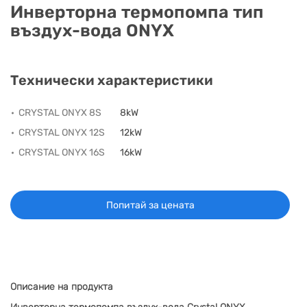
НА
НА
КОТЛИ
НА
ТЕРМ
Инверторна термопомпа тип
ДЪРВА
ПЕЛЕТИ
ГАЗ
въздух-вода ONYX
Технически характеристики
CRYSTAL ONYX 8S
8kW
CRYSTAL ONYX 12S
12kW
CRYSTAL ONYX 16S
16kW
Попитай за цената
Описание на продукта