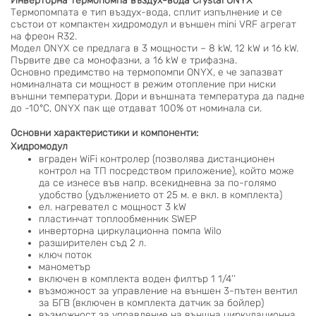
Инверторна термопомпа въздух-вода Crystal ONYX
Термопомпата е тип въздух-вода, сплит изпълнение и се
състои от компактен хидромодул и външен mini VRF агрегат
на фреон R32.
Модел ONYX се предлага в 3 мощности – 8 kW, 12 kW и 16 kW.
Първите две са монофазни, а 16 kW е трифазна.
Основно предимство на термопомпи ONYX, е че запазват
номиналната си мощност в режим отопление при ниски
външни температури. Дори и външната температура да падне
до -10°С, ONYX пак ще отдават 100% от номинала си.
Основни характеристики и компоненти:
Хидромодул
вграден WiFi контролер (позволява дистанционен
контрол на ТП посредством приложение), който може
да се изнесе във напр. всекидневна за по-голямо
удобство (удължението от 25 м. е вкл. в комплекта)
ел. нагревател с мощност 3 kW
пластинчат топлообменник SWEP
инверторна циркулационна помпа Wilo
разширителен съд 2 л.
ключ поток
манометър
включен в комплекта воден филтър 1 1/4’‘
възможност за управление на външен 3-пътен вентил
за БГВ (включен в комплекта датчик за бойлер)
възможност за управление на външна циркулационна