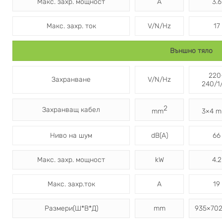
Макс. захр. мощност
A
3.6
Макс. захр. ток
V/N/Hz
17
Външно тяло
220
Захранване
V/N/Hz
240/1
2
Захранващ кабел
mm
3×4 
Ниво на шум
dB(A)
66
Макс. захр. мощност
kW
4.2
Mакс. захр.ток
A
19
Размери(Ш*В*Д)
mm
935×70