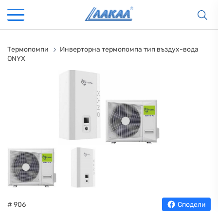
Термопомпи
Инверторна термопомпа тип въздух-вода
ONYX
# 906
Сподели
КАМИНИ
KАМИНИ
KОТЛИ