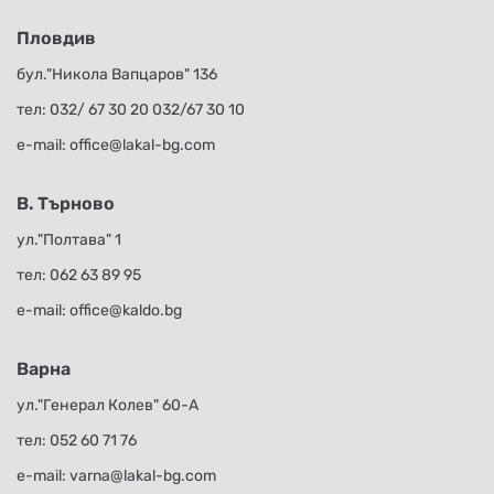
Пловдив
бул."Никола Вапцаров" 136
тел:
032/ 67 30 20
032/67 30 10
е-mail:
office@lakal-bg.com
В. Търново
ул."Полтава" 1
тел:
062 63 89 95
е-mail:
office@kaldo.bg
Варна
ул."Генерал Колев" 60-А
тел:
052 60 71 76
е-mail:
varna@lakal-bg.com