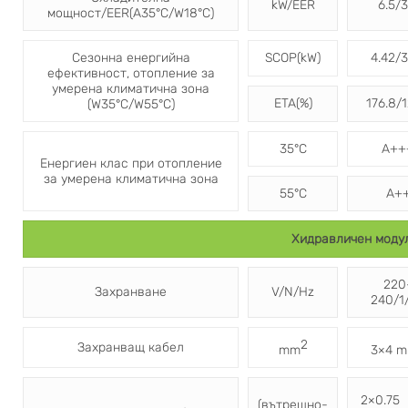
kW/EER
6.5/3
мощност/EER(A35°C/W18°C)
Сезонна енергийна
SCOP(kW)
4.42/3
ефективност, отопление за
умерена климатична зона
ETA(%)
176.8/1
(W35°C/W55°C)
35°C
A++
Енергиен клас при отопление
за умерена климатична зона
55°C
A+
Хидравличен моду
220
Захранване
V/N/Hz
240/1
2
Захранващ кабел
mm
3×4 
2×0.75
(вътрешно-