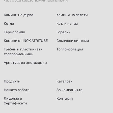
Kaldo © 2023 kaldo.bg. Всички права запазени!
Камини на дърва
Kамини на пелети
Котли
Kотли на газ
Термопомпи
Горелки
Комини от INOX ATRITUBE
Слънчеви системи
Тръбни и пластинчати
Топлоизолация
топлообменници
Арматура за инсталации
Продукти
Каталози
Нашата работа
За компанията
Лицензи и
Контакти
Сертификати