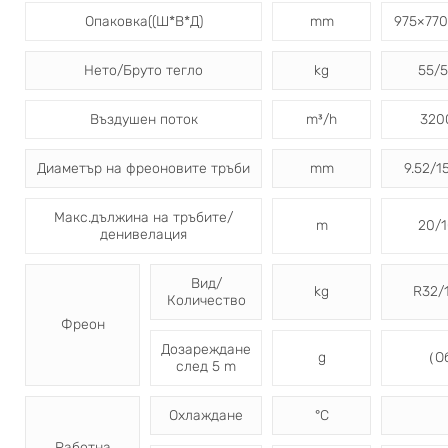
Опаковка((Ш*В*Д)
mm
975×77
Нето/Бруто тегло
kg
55/
Въздушен поток
m³/h
320
Диаметър на фреоновите тръби
mm
9.52/1
Макс.дължина на тръбите/
m
20/
денивелация
Вид/
kg
R32/1
Количество
Фреон
Дозареждане
g
（Об
след 5 m
Охлаждане
°C
Работна