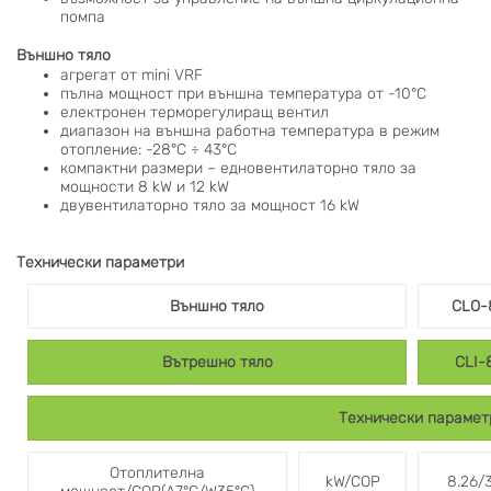
помпа
Външно тяло
агрегат от mini VRF
пълна мощност при външна температура от -10°С
електронен терморегулиращ вентил
диапазон на външна работна температура в режим
отопление: -28°С ÷ 43°С
компактни размери – едновентилаторно тяло за
мощности 8 kW и 12 kW
двувентилаторно тяло за мощност 16 kW
Технически параметри
Външно тяло
CLO-
Вътрешно тяло
CLI-
Технически парамет
Отоплителна
kW/COP
8.26/3