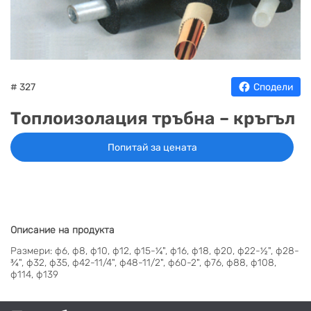
НА
НА
КОТЛИ
НА
ТЕРМ
ДЪРВА
ПЕЛЕТИ
ГАЗ
# 327
Сподели
Топлоизолация тръбна – кръгъл
Попитай за цената
Описание на продукта
Размери: ф6, ф8, ф10, ф12, ф15-¼", ф16, ф18, ф20, ф22-½", ф28-
¾", ф32, ф35, ф42-11/4", ф48-11/2", ф60-2", ф76, ф88, ф108,
ф114, ф139