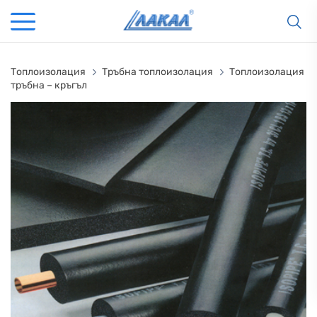
Топлоизолация
Тръбна топлоизолация
Топлоизолация
тръбна – кръгъл
КАМИНИ
KАМИНИ
KОТЛИ