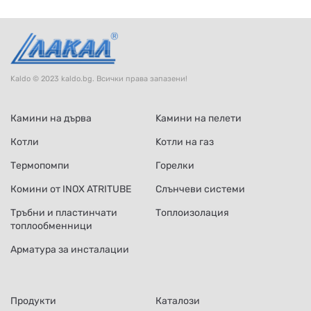
Kaldo © 2023 kaldo.bg. Всички права запазени!
Камини на дърва
Kамини на пелети
Котли
Kотли на газ
Термопомпи
Горелки
Комини от INOX ATRITUBE
Слънчеви системи
Тръбни и пластинчати
Топлоизолация
топлообменници
Арматура за инсталации
Продукти
Каталози