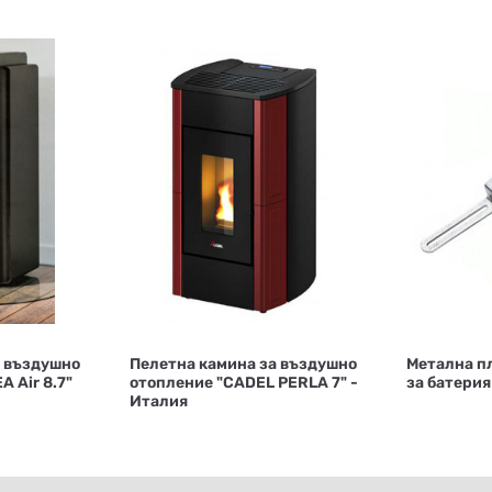
а въздушно
Пелетна камина за въздушно
Метална пл
 Air 8.7"
отопление "CADEL PERLA 7" -
за батерия
Италия