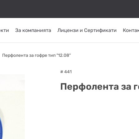
екти
За компанията
Лицензи и Сертификати
Конта
КОМИНИ ОТ
ТРЪБНИ
СЛЪНЧЕВИ
ОМПИ
ГОРЕЛКИ
INOX
ПЛАСТ
Перфолента за гофре тип "12.08"
СИСТЕМИ
ATRITUBE
ТОПЛО
# 441
Перфолента за г