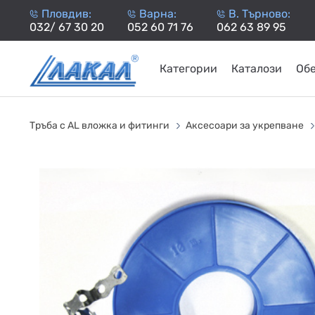
Пловдив:
Варна:
В. Търново:
032/ 67 30 20
052 60 71 76
062 63 89 95
Категории
Каталози
Об
КАМИНИ
KАМИНИ
KОТЛИ
НА
НА
КОТЛИ
НА
ТЕРМОП
Тръба с AL вложка и фитинги
Аксесоари за укрепване
ДЪРВА
ПЕЛЕТИ
ГАЗ