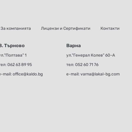
За компанията
Лицензи и Сертификати
Контакти
В. Търново
Варна
ул."Полтава" 1
ул."Генерал Колев" 60-А
тел:
062 63 89 95
тел:
052 60 71 76
е-mail:
office@kaldo.bg
е-mail:
varna@lakal-bg.com