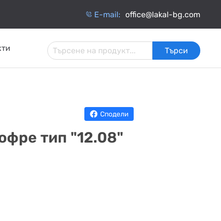
Е-mail:
office@lakal-bg.com
кти
Търси
 И
АРМАТУРА ЗА
ИНЧАТИ
ТОПЛОИЗОЛАЦИЯ
ИНСТАЛАЦИИ
ОБМЕННИЦИ
Сподели
офре тип "12.08"