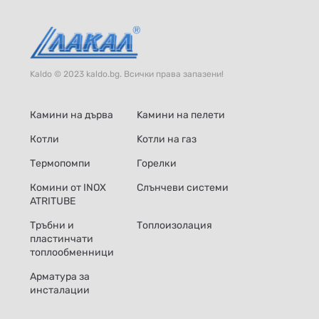
Kaldo © 2023 kaldo.bg. Всички права запазени!
Камини на дърва
Kамини на пелети
Котли
Kотли на газ
Термопомпи
Горелки
Комини от INOX
Слънчеви системи
ATRITUBE
Тръбни и
Топлоизолация
пластинчати
топлообменници
Арматура за
инсталации