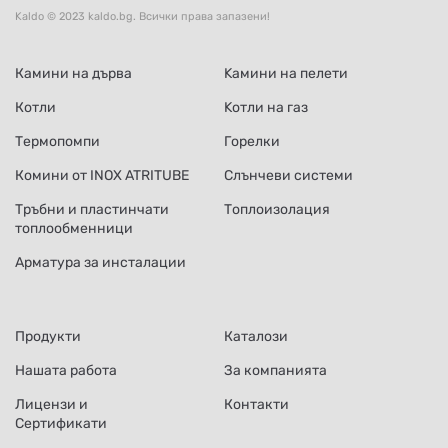
Kaldo © 2023 kaldo.bg. Всички права запазени!
Камини на дърва
Kамини на пелети
Котли
Kотли на газ
Термопомпи
Горелки
Комини от INOX ATRITUBE
Слънчеви системи
Тръбни и пластинчати
Топлоизолация
топлообменници
Арматура за инсталации
Продукти
Каталози
Нашата работа
За компанията
Лицензи и
Контакти
Сертификати