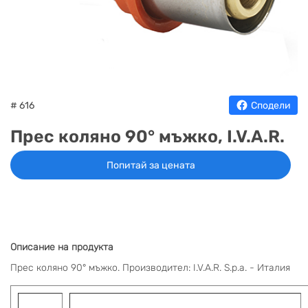
НА
НА
КОТЛИ
НА
ТЕРМ
ДЪРВА
ПЕЛЕТИ
ГАЗ
# 616
Сподели
Прес коляно 90° мъжко, I.V.A.R.
Попитай за цената
Описание на продукта
Прес коляно 90° мъжко. Производител: I.V.A.R. S.p.a. - Италия