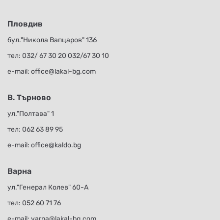
Пловдив
бул."Никола Вапцаров" 136
тел:
032/ 67 30 20
032/67 30 10
е-mail:
office@lakal-bg.com
В. Търново
ул."Полтава" 1
тел:
062 63 89 95
е-mail:
office@kaldo.bg
Варна
ул."Генерал Колев" 60-А
тел:
052 60 71 76
е-mail:
varna@lakal-bg.com