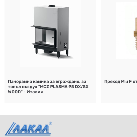
Панорамна камина за вграждане, за
Преход М и F о
топъл въздух "MCZ PLASMA 95 DX/SX
WOOD" - Италия