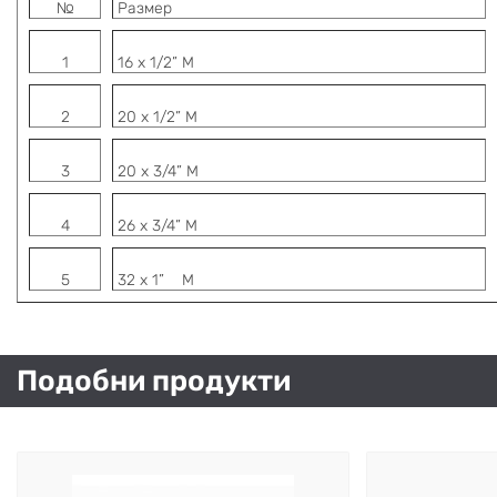
№
Размер
1
16 х 1/2” M
2
20 х 1/2” M
3
20 х 3/4” M
4
26 х 3/4” M
5
32 х 1” M
Подобни продукти