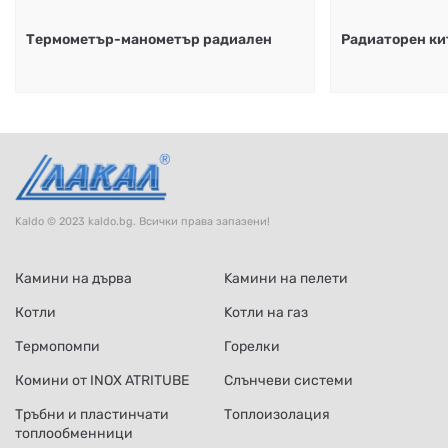
Термометър-манометър радиален
Радиаторен кит
Kaldo © 2023 kaldo.bg. Всички права запазени!
Камини на дърва
Kамини на пелети
Котли
Kотли на газ
Термопомпи
Горелки
Комини от INOX ATRITUBE
Слънчеви системи
Тръбни и пластинчати
Топлоизолация
топлообменници