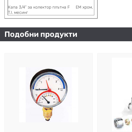
Капа 3/4” за колектор плътна
F
E
М хром,
T.I. месинг
Подобни продукти