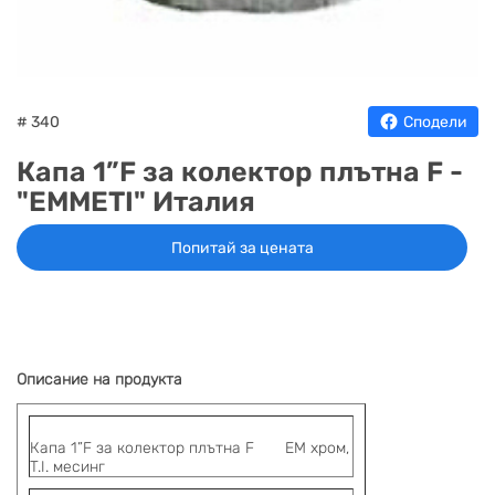
НА
НА
КОТЛИ
НА
ТЕРМ
ДЪРВА
ПЕЛЕТИ
ГАЗ
# 340
Сподели
Капа 1”F за колектор плътна F -
"EMMETI" Италия
Попитай за цената
Описание на продукта
Капа 1”F
за колектор плътна
F
EМ хром,
T.I. месинг