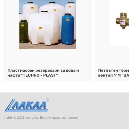
Пластмасови резервоари за вода и
Петпътен терм
нафта "TECHNO - PLAST"
вентил 1”М “B
Kaldo © 2023 kaldo.bg. Всички права запазени!