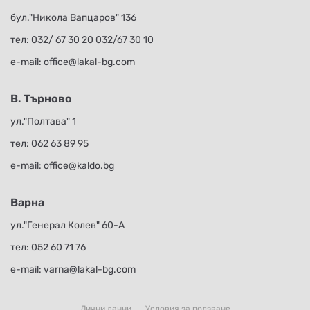
бул."Никола Вапцаров" 136
тел:
032/ 67 30 20
032/67 30 10
е-mail:
office@lakal-bg.com
В. Търново
ул."Полтава" 1
тел:
062 63 89 95
е-mail:
office@kaldo.bg
Варна
ул."Генерал Колев" 60-А
тел:
052 60 71 76
е-mail:
varna@lakal-bg.com
Лични данни
Условия за ползване