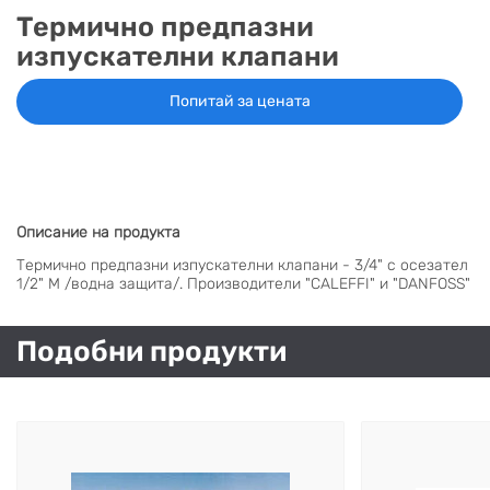
НА
НА
КОТЛИ
НА
ТЕРМ
Термично предпазни
ДЪРВА
ПЕЛЕТИ
ГАЗ
изпускателни клапани
Попитай за цената
Описание на продукта
Термично предпазни изпускателни клапани - 3/4" с осезател
1/2" М /водна защита/. Производители "CALEFFI" и "DANFOSS"
Подобни продукти