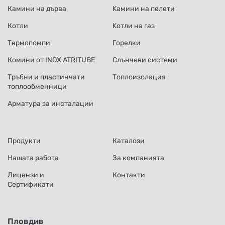
Камини на дърва
Kамини на пелети
Котли
Kотли на газ
Термопомпи
Горелки
Комини от INOX ATRITUBE
Слънчеви системи
Тръбни и пластинчати
Топлоизолация
топлообменници
Арматура за инсталации
Продукти
Каталози
Нашата работа
За компанията
Лицензи и
Контакти
Сертификати
Пловдив