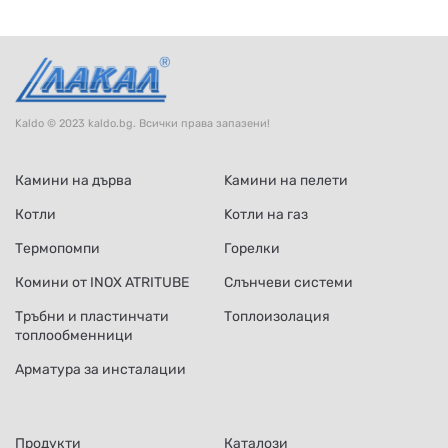
Kaldo © 2023 kaldo.bg. Всички права запазени!
Камини на дърва
Kамини на пелети
Котли
Kотли на газ
Термопомпи
Горелки
Комини от INOX ATRITUBE
Слънчеви системи
Тръбни и пластинчати
Топлоизолация
топлообменници
Арматура за инсталации
Продукти
Каталози