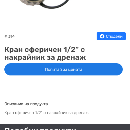
НА
НА
КОТЛИ
НА
ТЕРМ
ДЪРВА
ПЕЛЕТИ
ГАЗ
# 314
Сподели
Кран сфeричен 1/2” с
накрайник за дренаж
Попитай за цената
Описание на продукта
Кран сфeричен 1/2” с накрайник за дренаж