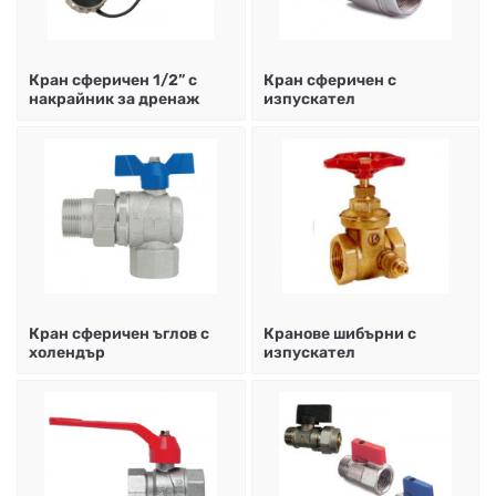
НА
НА
КОТЛИ
НА
ТЕРМ
ДЪРВА
ПЕЛЕТИ
ГАЗ
Кран сфeричен 1/2” с
Кран сферичен с
накрайник за дренаж
изпускател
Кран сферичен ъглов с
Кранове шибърни с
холендър
изпускател