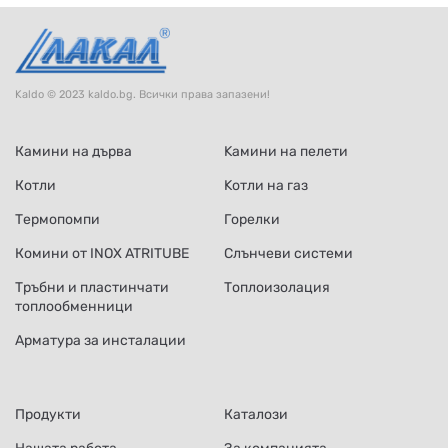
Kaldo © 2023 kaldo.bg. Всички права запазени!
Камини на дърва
Kамини на пелети
Котли
Kотли на газ
Термопомпи
Горелки
Комини от INOX ATRITUBE
Слънчеви системи
Тръбни и пластинчати
Топлоизолация
топлообменници
Арматура за инсталации
Продукти
Каталози