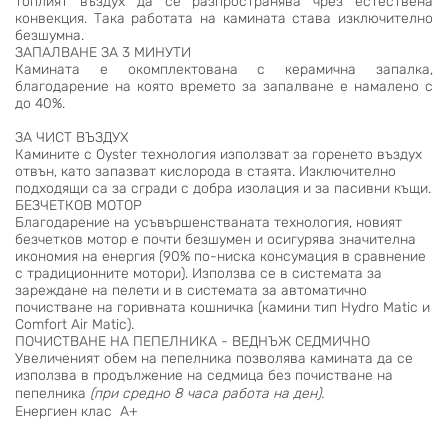
топлият въздух да се разпространява чрез естествена
конвекция. Така работата на камината става изключително
безшумна.
ЗАПАЛВАНЕ ЗА 3 МИНУТИ
Камината е окомплектована с керамична запалка,
благодарение на която времето за запалване е намалено с
до 40%.
ЗА ЧИСТ ВЪЗДУХ
Камините с Oyster технология използват за горенето въздух
отвън, като запазват кислорода в стаята. Изключително
подходящи са за сгради с добра изолация и за пасивни къщи.
БЕЗЧЕТКОВ МОТОР
Благодарение на усъвършенстваната технология, новият
безчетков мотор е почти безшумен и осигурява значителна
икономия на енергия (90% по-ниска консумация в сравнение
с традиционните мотори). Използва се в системата за
зареждане на пелети и в системата за автоматично
почистване на горивната кошничка (камини тип Hydro Matic и
Comfort Air Matic).
ПОЧИСТВАНЕ НА ПЕПЕЛНИКА - ВЕДНЪЖ СЕДМИЧНО
Увеличеният обем на пепелника позволява камината да се
използва в продължение на седмица без почистване на
пепелника
(при средно 8 часа работа на ден).
Енергиен клас A+