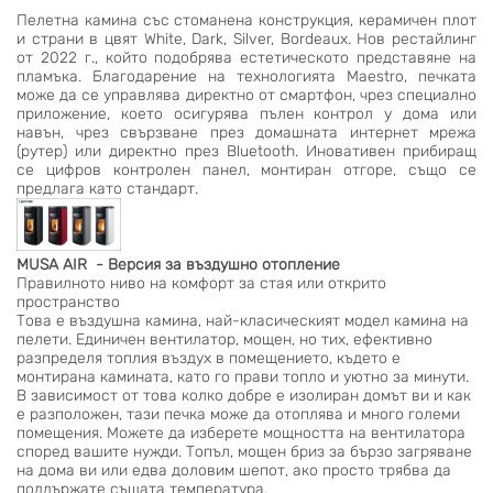
Пелетна камина със стоманена конструкция, керамичен плот
и страни в цвят White, Dark, Silver, Bordeaux. Нов рестайлинг
от 2022 г., който подобрява естетическото представяне на
пламъка. Благодарение на технологията Maestro, печката
може да се управлява директно от смартфон, чрез специално
приложение, което осигурява пълен контрол у дома или
навън, чрез свързване през домашната интернет мрежа
(рутер) или директно през Bluetooth. Иновативен прибиращ
се цифров контролен панел, монтиран отгоре, също се
предлага като стандарт.
MUSA AIR - Версия за въздушно отопление
Правилното ниво на комфорт за стая или открито
пространство
Това е въздушна камина, най-класическият модел камина на
пелети. Единичен вентилатор, мощен, но тих, ефективно
разпределя топлия въздух в помещението, където е
монтирана камината, като го прави топло и уютно за минути.
В зависимост от това колко добре е изолиран домът ви и как
е разположен, тази печка може да отоплява и много големи
помещения. Можете да изберете мощността на вентилатора
според вашите нужди. Топъл, мощен бриз за бързо загряване
на дома ви или едва доловим шепот, ако просто трябва да
поддържате същата температура.