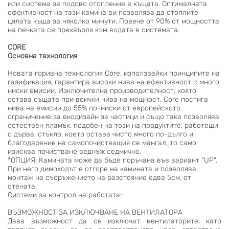
или система за подово отопление в къщата. Оптималната
ефективност на тази камина ви позволява да стоплите
цялата къща за няколко минути. Повече от 90% от мощността
на печката се прехвърля към водата в системата.
CORE
Основна технология
Новата горивна технология Core, използвайки принципите на
газификация, гарантира високи нива на ефективност с много
ниски емисии. Изключителна производителност, която
остава същата при всички нива на мощност. Core постига
нива на емисии до 55% по-ниски от европейското
ограничение за екодизайн за частици и също така позволява
естествен пламък, подобен на този на продуктите, работещи
с дърва, стъкло, което остава чисто много по-дълго и
благодарение на самопочистващия се мангал, то само
изисква почистване веднъж седмично.
*ОПЦИЯ:
Камината може да бъде поръчана във вариант "
UP
".
При него димоходът е отгоре на камината и позволява
монтаж на съоръжението на разстояние едва 5см. от
стената.
Системи за контрол на работата:
ВЪЗМОЖНОСТ ЗА ИЗКЛЮЧВАНЕ НА ВЕНТИЛАТОРА
Дава възможност да се изключат вентилаторите, като