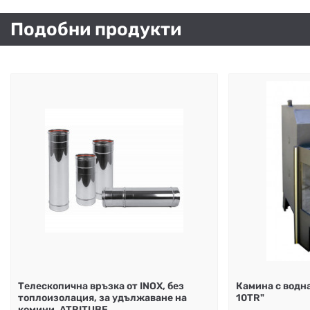
Подобни продукти
Телескопична връзка от INOX, без
Камина с водн
топлоизолация, за удължаване на
10ТR"
комини, ATRITUBE