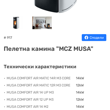
НА
НА
КОТЛИ
НА
ТЕРМ
ДЪРВА
ПЕЛЕТИ
ГАЗ
# 917
Сподели
Пелетна камина "MCZ MUSA"
Технически характеристики
MUSA COMFORT AIR MATIC 14R M3 CORE
14kW
MUSA COMFORT AIR MATIC 12R M3 CORE
12kW
MUSA COMFORT AIR 14 UP M3
14kW
MUSA COMFORT AIR 12 UP M3
12kW
MUSA COMFORT AIR 14 M2
14kW