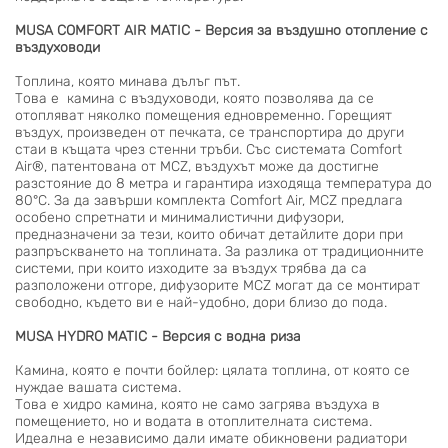
MUSA COMFORT AIR MATIC - Версия за въздушно отопление с
въздуховоди
Топлина, която минава дълъг път.
Това е камина с въздуховоди, която позволява да се
отопляват няколко помещения едновременно. Горещият
въздух, произведен от печката, се транспортира до други
стаи в къщата чрез стенни тръби. Със системата Comfort
Air®, патентована от MCZ, въздухът може да достигне
разстояние до 8 метра и гарантира изходяща температура до
80°C. За да завърши комплекта Comfort Air, MCZ предлага
особено спретнати и минималистични дифузори,
предназначени за тези, които обичат детайлите дори при
разпръскването на топлината. За разлика от традиционните
системи, при които изходите за въздух трябва да са
разположени отгоре, дифузорите MCZ могат да се монтират
свободно, където ви е най-удобно, дори близо до пода.
MUSA HYDRO MATIC - Версия с водна риза
Камина, която е почти бойлер: цялата топлина, от която се
нуждае вашата система.
Това е хидро камина, която не само загрява въздуха в
помещението, но и водата в отоплителната система.
Идеална е независимо дали имате обикновени радиатори