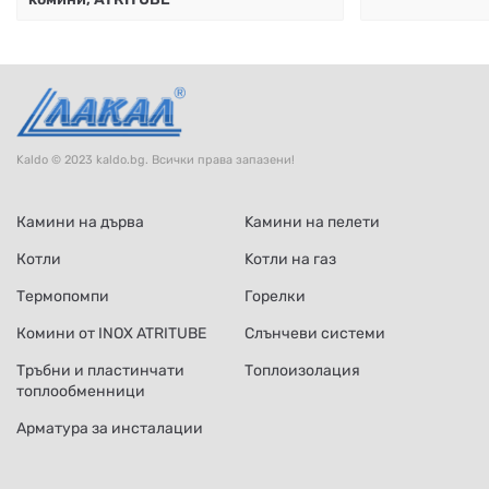
Kaldo © 2023 kaldo.bg. Всички права запазени!
Камини на дърва
Kамини на пелети
Котли
Kотли на газ
Термопомпи
Горелки
Комини от INOX ATRITUBE
Слънчеви системи
Тръбни и пластинчати
Топлоизолация
топлообменници
Арматура за инсталации