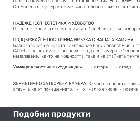
Пелетна камина за въздушно отопление
"CADEL QUASIMODO
Стоманена структура; херметична горивна камера, автомати
НАДЕЖДНОСТ, ЕСТЕТИКА И УДОБСТВО
Плюсовете, които правят камините Cadel идеалният избор 
ПОДДЪРЖАЙТЕ ПОСТОЯННА ВРЪЗКА С ВАШАТА КАМИНА
Благодарение на новото приложение
Easy Connect Plus
и вг
CADEL с вашия смартфон- където и да се намирате.Основни
намаляване, както на мощността, така и на стайната темп
Универсалност на изхода за дим
: - отгоре - отзад - 
ХЕРМЕТИЧНО ЗАТВОРЕНА КАМЕРА
Камини на пелети, които
отвън, а не от помещението. • По -малко емисии • 
Подобни продукти