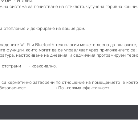
 9 UP"
- Италия.
чна система за почистване на стъклото, чугунена горивна кошнич
за отопление и декориране на вашия дом.
радените Wi-Fi и Bluetooth технологии можете лесно да включите
те функции, които могат да се управляват чрез приложението са:
ература, настройване на дневния и седмичния програмируем термо
отстрани - коаксиално.
 са херметично затворени по отношение на помещението в което 
Повече безопасност • По -голяма ефективност