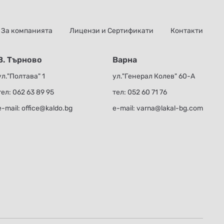
За компанията
Лицензи и Сертификати
Контакти
В. Търново
Варна
ул."Полтава" 1
ул."Генерал Колев" 60-А
тел:
062 63 89 95
тел:
052 60 71 76
е-mail:
office@kaldo.bg
е-mail:
varna@lakal-bg.com