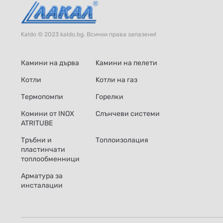
Kaldo © 2023 kaldo.bg. Всички права запазени!
Камини на дърва
Kамини на пелети
Котли
Kотли на газ
Термопомпи
Горелки
Комини от INOX
Слънчеви системи
ATRITUBE
Тръбни и
Топлоизолация
пластинчати
топлообменници
Арматура за
инсталации