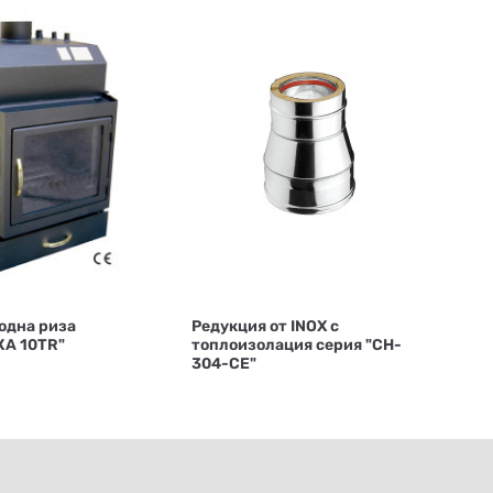
одна риза
Редукция от INOX с
КА 10ТR"
топлоизолация серия "CH-
304-CE"