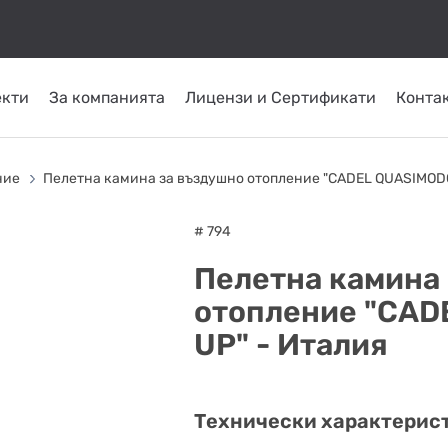
екти
За компанията
Лицензи и Сертификати
Конта
КОМИНИ ОТ
ТРЪБНИ
СЛЪНЧЕВИ
ОМПИ
ГОРЕЛКИ
INOX
ПЛАСТ
ние
Пелетна камина за въздушно отопление "CADEL QUASIMODO
СИСТЕМИ
ATRITUBE
ТОПЛО
# 794
Пелетна камина
отопление "CAD
UP" - Италия
Технически характерис