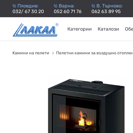
Пловдив:
Варна:
В. Търново:
032/ 67 30 20
052 60 71 76
062 63 89 95
Категории
Каталози
Об
КАМИНИ
KАМИНИ
KОТЛИ
НА
НА
КОТЛИ
НА
ТЕРМОП
Kамини на пелети
Пелетни камини за въздушно отопле
ДЪРВА
ПЕЛЕТИ
ГАЗ