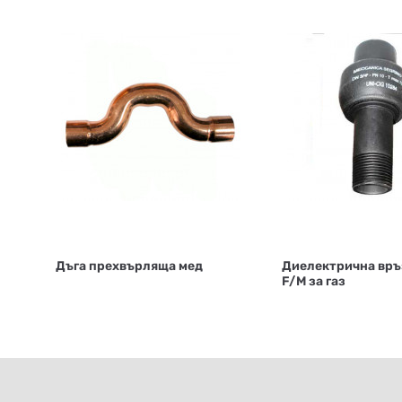
Дъга прехвърляща мед
Диелектрична връ
F/M за газ