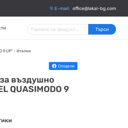
Е-mail:
office@lakal-bg.com
кти
Търси
 И
АРМАТУРА ЗА
ИНЧАТИ
ТОПЛОИЗОЛАЦИЯ
 9 UP" - Италия
ИНСТАЛАЦИИ
ОБМЕННИЦИ
Сподели
 за въздушно
EL QUASIMODO 9
тики