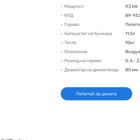
Мощност
9,3 kW
КПД
89-93,
Гориво
Пелет
Капацитет на бункера
11,5л
Тегло
95кг
Отопление
Възду
Разход на гориво
0, 6 - 
Диаметър на димоотвода
80 мм
Попитай за цената