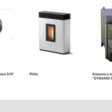
зка 3/4"
Philo
Камина с в
"DYNAMIC 