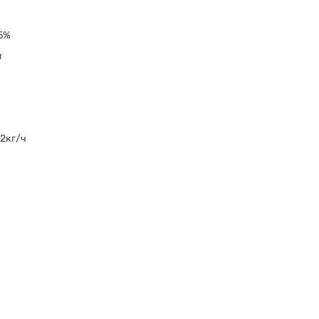
5%
и
х
2,2кг/ч