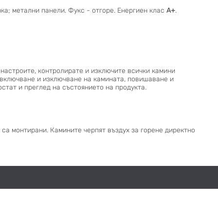
ка; метални панели. Фукс - отгоре. Енергиен клас
А+
.
, настроите, контролирате и изключите всички камини
 включване и изключване на камината, повишаване и
стат и преглед на състоянието на продукта.
са монтирани. Камините черпят въздух за горене директно