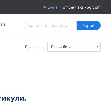
Е-mail:
office@lakal-bg.com
кти
Търси
 И
АРМАТУРА ЗА
ИНЧАТИ
ТОПЛОИЗОЛАЦИЯ
ИНСТАЛАЦИИ
Подреди по:
ОБМЕННИЦИ
тикули.