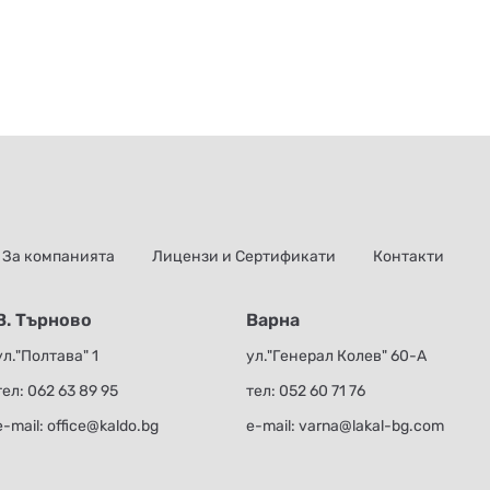
За компанията
Лицензи и Сертификати
Контакти
В. Търново
Варна
ул."Полтава" 1
ул."Генерал Колев" 60-А
тел:
062 63 89 95
тел:
052 60 71 76
е-mail:
office@kaldo.bg
е-mail:
varna@lakal-bg.com