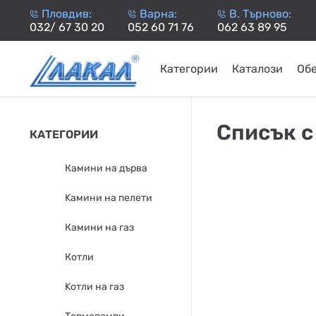
Пловдив:
Варна:
В. Търново:
032/ 67 30 20
052 60 71 76
062 63 89 95
Категории
Каталози
Об
КАМИНИ
KАМИНИ
KОТЛИ
НА
НА
КОТЛИ
НА
ТЕРМОП
Списък с
КАТЕГОРИИ
ДЪРВА
ПЕЛЕТИ
ГАЗ
Камини на дърва
Kамини на пелети
Камини на газ
Котли
Kотли на газ