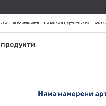
екти
За компанията
Лицензи и Сертификати
Конта
КОМИНИ ОТ
ТРЪБНИ
СЛЪНЧЕВИ
ОМПИ
ГОРЕЛКИ
INOX
ПЛАСТ
 продукти
СИСТЕМИ
ATRITUBE
ТОПЛО
Няма намерени ар