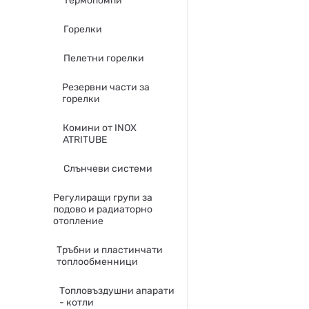
Термопомпи
Горелки
Пелетни горелки
Резервни части за
горелки
Комини от INOX
ATRITUBE
Слънчеви системи
Регулиращи групи за
подово и радиаторно
отопление
Тръбни и пластинчати
топлообменници
Топловъздушни апарати
- котли