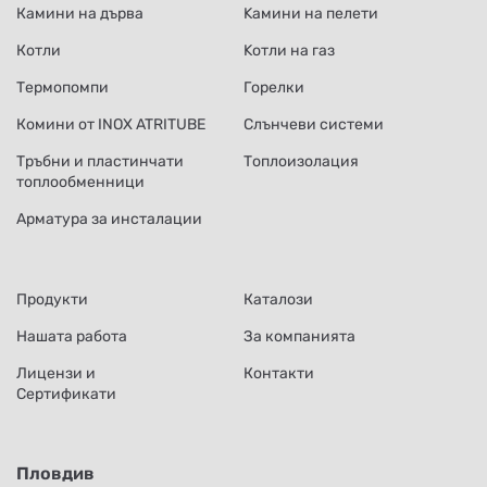
Камини на дърва
Kамини на пелети
Котли
Kотли на газ
Термопомпи
Горелки
Комини от INOX ATRITUBE
Слънчеви системи
Тръбни и пластинчати
Топлоизолация
топлообменници
Арматура за инсталации
Продукти
Каталози
Нашата работа
За компанията
Лицензи и
Контакти
Сертификати
Пловдив