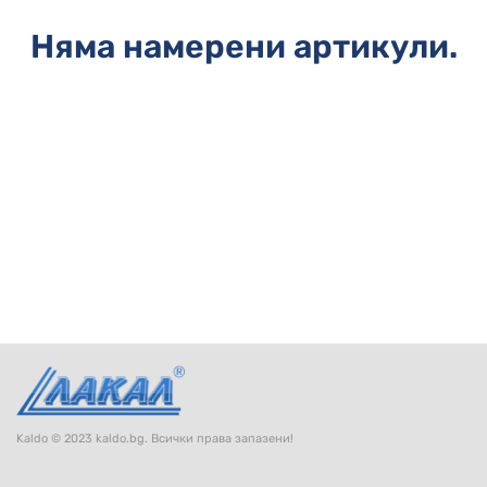
НА
НА
КОТЛИ
НА
ТЕРМ
ДЪРВА
ПЕЛЕТИ
ГАЗ
Няма намерени артикули.
Kaldo © 2023 kaldo.bg. Всички права запазени!