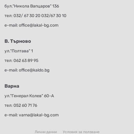
бул."Никола Вапцаров" 136
тел:
032/ 67 30 20
032/67 30 10
е-mail:
office@lakal-bg.com
В. Търново
ул."Полтава" 1
тел:
062 63 89 95
е-mail:
office@kaldo.bg
Варна
ул."Генерал Колев" 60-А
тел:
052 60 71 76
е-mail:
varna@lakal-bg.com
Лични данни
Условия за ползване