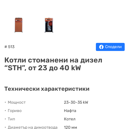
НА
НА
КОТЛИ
НА
ТЕРМ
ДЪРВА
ПЕЛЕТИ
ГАЗ
# 513
Сподели
Котли стоманени на дизел
“STH”, от 23 до 40 kW
Технически характеристики
Мощност
23-30-35 kW
Гориво
Нафта
Тип
Котел
Диаметър на димоотвода
120 мм