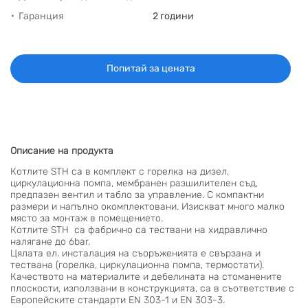
Гаранция
2 години
Попитай за цената
Описание на продукта
Котлите STH са в комплект с горелка на дизел,
циркулационна помпа, мембранен разшилителен съд,
предпазен вентил и табло за управление. С компактни
размери и напълно окомплектовани. Изискват много малко
място за монтаж в помещението.
Котлите STH са фабрично са тествани на хидравлично
налягане до 6bar.
Цялата ел. инсталация на съоръженията е свързана и
тествана (горелка, циркулационна помпа, термостати).
Качеството на материалите и дебелината на стоманените
плоскости, използвани в конструкцията, са в съответствие с
Европейските стандарти EN 303-1 и EN 303-3.