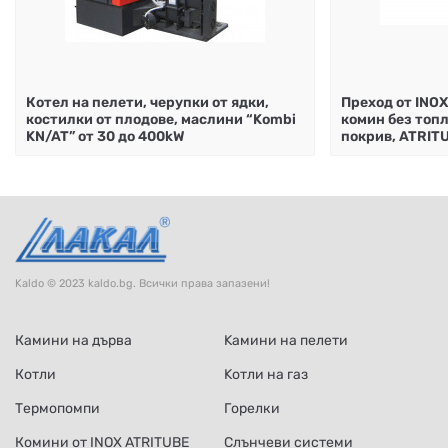
Котел на пелети, черупки от ядки,
Преход от INOX
костилки от плодове, маслини “Kombi
комин без топ
KN/AT” от 30 до 400kW
покрив, ATRIT
Kaldo © 2023 kaldo.bg. Всички права запазени!
Камини на дърва
Kамини на пелети
Котли
Kотли на газ
Термопомпи
Горелки
Комини от INOX ATRITUBE
Слънчеви системи