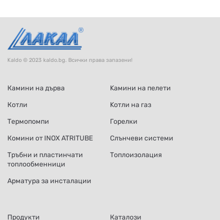
Kaldo © 2023 kaldo.bg. Всички права запазени!
Камини на дърва
Kамини на пелети
Котли
Kотли на газ
Термопомпи
Горелки
Комини от INOX ATRITUBE
Слънчеви системи
Тръбни и пластинчати
Топлоизолация
топлообменници
Арматура за инсталации
Продукти
Каталози