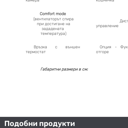
камера
кошничка
Comfort mode
(вентилаторът спира
Дистанц
при достигане на
управление
зададената
температура)
Връзка с външен
Опция - Фук
термостат
отгоре
Габаритни размери в см:
Подобни продукти