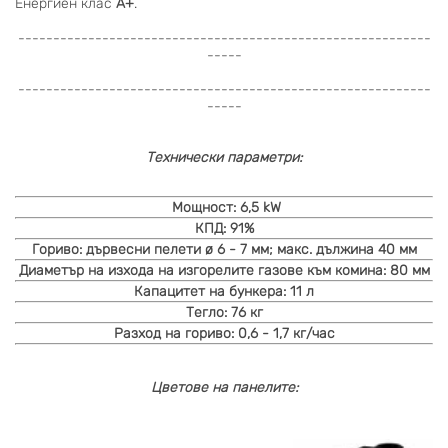
Енергиен клас
А+
.
-----------------------------------------------------------
-----
-----------------------------------------------------------
-----
Технически параметри:
Мощност:
6,5
kW
КПД:
91%
Гориво:
дървесни пелети ø 6 - 7 мм; макс. дължина 40 мм
Диаметър на изхода на изгорелите газове към комина:
80 мм
Капацитет на бункера:
11
л
Тегло:
76
кг
Разход на гориво:
0,6 - 1,7
кг/час
Цветове на панелите: