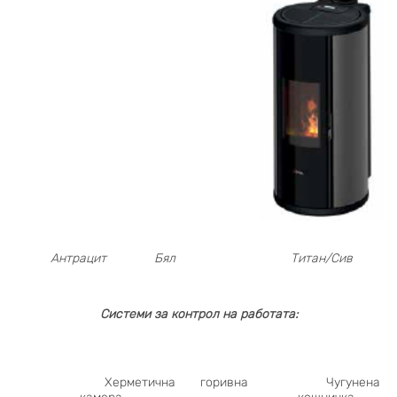
Антрацит
Бял
Титан/Сив
Системи за контрол на работата:
Херметична горивна
Чугунена г