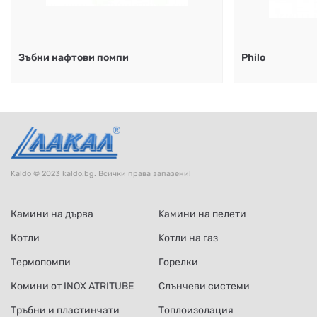
Зъбни нафтови помпи
Philo
Kaldo © 2023 kaldo.bg. Всички права запазени!
Камини на дърва
Kамини на пелети
Котли
Kотли на газ
Термопомпи
Горелки
Комини от INOX ATRITUBE
Слънчеви системи
Тръбни и пластинчати
Топлоизолация