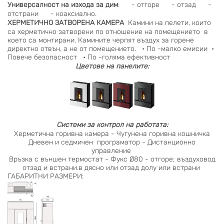
Универсалност на изхода за дим
: - отгоре - отзад -
отстрани - коаксиално.
ХЕРМЕТИЧНО ЗАТВОРЕНА КАМЕРА
Камини на пелети, които
са херметично затворени по отношение на помещението в
което са монтирани. Камините черпят въздух за горене
директно отвън, а не от помещението. • По -малко емисии •
Повече безопасност • По -голяма ефективност
Цветове на панелите:
Системи за контрол на работата:
Херметична горивна камера - Чугунена горивна кошничка
Дневен и седмичен програматор - Дистанционно
управление
Връзка с външен термостат - Фукс Ø80 - отгоре; въздуховод
отзад и встрани.в дясно или отзад долу или встрани
ГАБАРИТНИ РАЗМЕРИ: