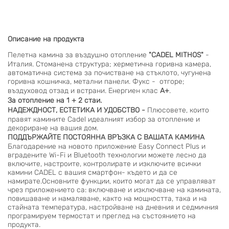
Описание на продукта
Пелетна камина за въздушно отопление
"CADEL MITHOS"
-
Италия. Стоманена структура; херметична горивна камера,
автоматична система за почистване на стъклото, чугунена
горивна кошничка, метални панели. Фукс - отгоре;
въздуховод отзад и встрани. Енергиен клас
А+
.
За отопление на 1 + 2 стаи.
НАДЕЖДНОСТ, ЕСТЕТИКА И УДОБСТВО -
Плюсовете, които
правят камините Cadel идеалният избор за отопление и
декориране на вашия дом.
ПОДДЪРЖАЙТЕ ПОСТОЯННА ВРЪЗКА С ВАШАТА КАМИНА
Благодарение на новото приложение
Easy Connect Plus
и
вградените Wi-Fi и Bluetooth технологии можете лесно да
включите, настроите, контролирате и изключите всички
камини CADEL с вашия смартфон- където и да се
намирате.Основните функции, които могат да се управляват
чрез приложението са: включване и изключване на камината,
повишаване и намаляване, както на мощността, така и на
стайната температура, настройване на дневния и седмичния
програмируем термостат и преглед на състоянието на
продукта.