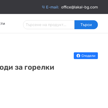
Е-mail:
office@lakal-bg.com
кти
Търси
 И
АРМАТУРА ЗА
ИНЧАТИ
ТОПЛОИЗОЛАЦИЯ
ИНСТАЛАЦИИ
ОБМЕННИЦИ
Сподели
оди за горелки