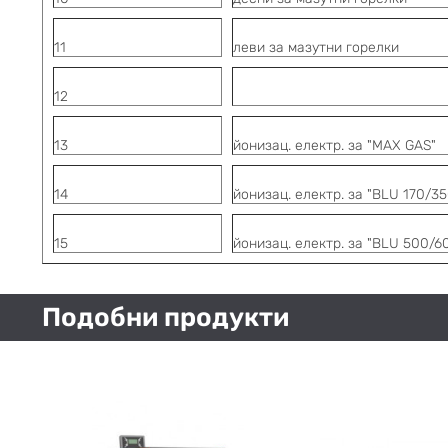
11
леви за мазутни горелки
12
13
йонизац. електр. за "
MAX GAS"
14
йонизац. електр. за "
BLU 170/35
15
йонизац. електр. за "
BLU 500/6
Подобни продукти