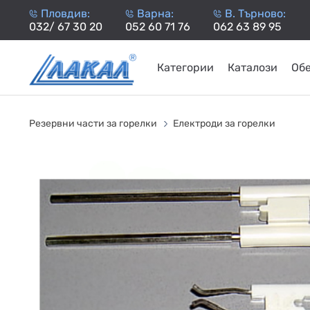
Пловдив:
Варна:
В. Търново:
032/ 67 30 20
052 60 71 76
062 63 89 95
Категории
Каталози
Об
КАМИНИ
KАМИНИ
KОТЛИ
НА
НА
КОТЛИ
НА
ТЕРМОП
Резервни части за горелки
Електроди за горелки
ДЪРВА
ПЕЛЕТИ
ГАЗ