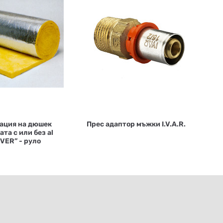
ация на дюшек
Прес адаптор мъжки I.V.A.R.
ата с или без al
VER” - руло