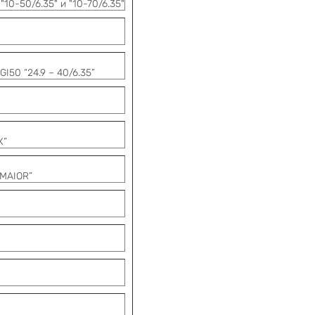
, "10-50/6.35" и "10-70/6.35"
I50 “24.9 – 40/6.35”
X”
MAIOR”