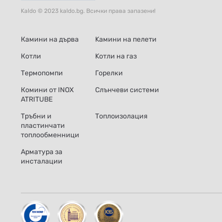
Kaldo © 2023 kaldo.bg. Всички права запазени!
Камини на дърва
Kамини на пелети
Котли
Kотли на газ
Термопомпи
Горелки
Комини от INOX
Слънчеви системи
ATRITUBE
Тръбни и
Топлоизолация
пластинчати
топлообменници
Арматура за
инсталации