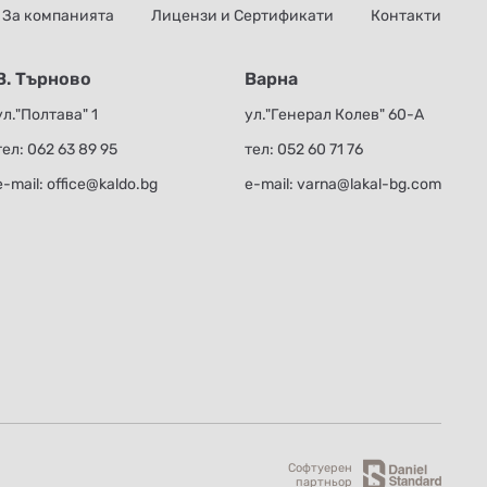
За компанията
Лицензи и Сертификати
Контакти
В. Търново
Варна
ул."Полтава" 1
ул."Генерал Колев" 60-А
тел:
062 63 89 95
тел:
052 60 71 76
е-mail:
office@kaldo.bg
е-mail:
varna@lakal-bg.com
Софтуерен
партньор