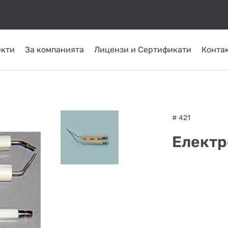
екти
За компанията
Лицензи и Сертификати
Конта
КОМИНИ ОТ
ТРЪБНИ
СЛЪНЧЕВИ
ОМПИ
ГОРЕЛКИ
INOX
ПЛАСТ
СИСТЕМИ
ATRITUBE
ТОПЛО
# 421
Електр