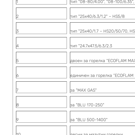
1
тип "08-80/4.00
", "08-100/6.35"
2
тип "25х40/6.3/1.2"
– HS5/8
3
тип "25х40/1.7
– HS20/50/70, HSG
4
тип "24.7х47.5/6.3/2.3
5
двоен за горелка “
ECOFLAM MA
6
единичен за горелка “
ECOFLAM 
7
за "MAX GAS"
8
за "BLU 170-250"
9
за "BLU
500-1400"
10
десни за мазутни горелки