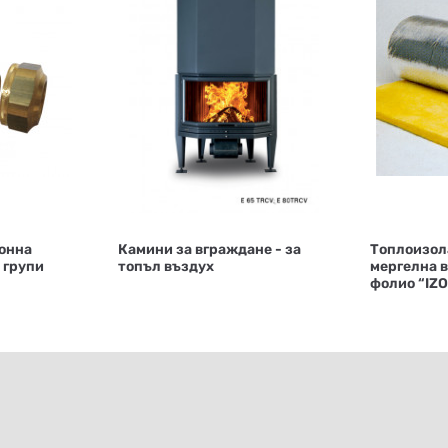
онна
Камини за вграждане - за
Топлоизол
 групи
топъл въздух
мергелна в
фолио “IZO