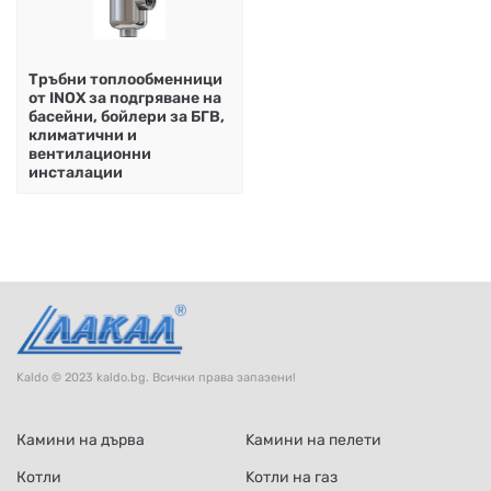
НА
НА
КОТЛИ
НА
ТЕРМ
ДЪРВА
ПЕЛЕТИ
ГАЗ
Тръбни топлообменници
от INOX за подгряване на
басейни, бойлери за БГВ,
климатични и
вентилационни
инсталации
Kaldo © 2023 kaldo.bg. Всички права запазени!
Камини на дърва
Kамини на пелети
Котли
Kотли на газ