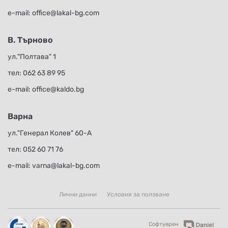
е-mail:
office@lakal-bg.com
В. Търново
ул."Полтава" 1
тел:
062 63 89 95
е-mail:
office@kaldo.bg
Варна
ул."Генерал Колев" 60-А
тел:
052 60 71 76
е-mail:
varna@lakal-bg.com
Лични данни
Условия за ползване
Софтуерен