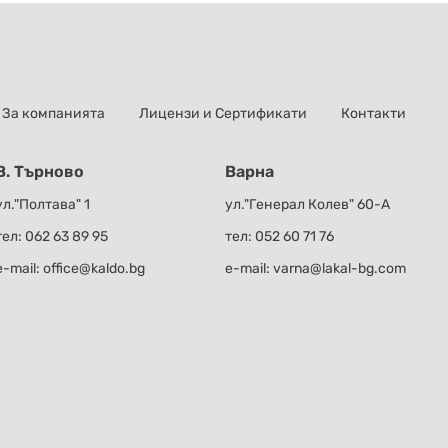
За компанията
Лицензи и Сертификати
Контакти
В. Търново
Варна
ул."Полтава" 1
ул."Генерал Колев" 60-А
тел:
062 63 89 95
тел:
052 60 71 76
е-mail:
office@kaldo.bg
е-mail:
varna@lakal-bg.com