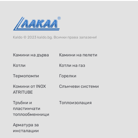
Kaldo © 2023 kaldo.bg. Всички права запазени!
Камини на дърва
Kамини на пелети
Котли
Kотли на газ
Термопомпи
Горелки
Комини от INOX
Слънчеви системи
ATRITUBE
Тръбни и
Топлоизолация
пластинчати
топлообменници
Арматура за
инсталации