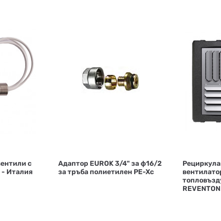
вентили с
Адаптор EUROK 3/4" за ф16/2
Рециркула
 - Италия
за тръба полиетилен PE-Xc
вентилато
топловъзд
REVENTON