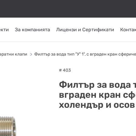
екти
За компанията
Лицензи и Сертификати
Конта
КОМИНИ ОТ
ТРЪБНИ
СЛЪНЧЕВИ
ОМПИ
ГОРЕЛКИ
INOX
ПЛАСТ
звратни клапи
Филтър за вода тип "У" 1", с вграден кран сфери
СИСТЕМИ
ATRITUBE
ТОПЛО
# 403
Филтър за вода ти
вграден кран сф
холендър и осо