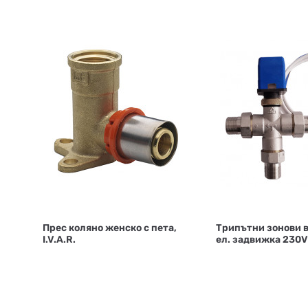
Прес коляно женско с пета,
Трипътни зонови 
I.V.A.R.
ел. задвижка 230V