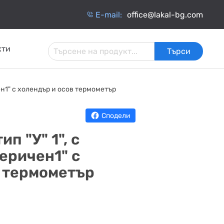
Е-mail:
office@lakal-bg.com
кти
Търси
 И
АРМАТУРА ЗА
ИНЧАТИ
ТОПЛОИЗОЛАЦИЯ
чен1" с холендър и осов термометър
ИНСТАЛАЦИИ
ОБМЕННИЦИ
Сподели
п "У" 1", с
еричен1" с
в термометър