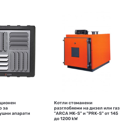
ционен
Котли стоманени
р за
разглобяеми на дизел или газ
ушни апарати
"ARCA MK-S" и "PRK-S" от 145
до 1200 kW